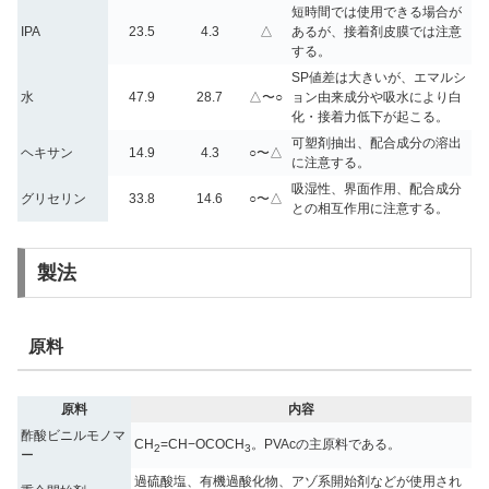
短時間では使用できる場合が
IPA
23.5
4.3
△
あるが、接着剤皮膜では注意
する。
SP値差は大きいが、エマルシ
水
47.9
28.7
△〜○
ョン由来成分や吸水により白
化・接着力低下が起こる。
可塑剤抽出、配合成分の溶出
ヘキサン
14.9
4.3
○〜△
に注意する。
吸湿性、界面作用、配合成分
グリセリン
33.8
14.6
○〜△
との相互作用に注意する。
製法
原料
原料
内容
酢酸ビニルモノマ
CH
=CH−OCOCH
。PVAcの主原料である。
2
3
ー
過硫酸塩、有機過酸化物、アゾ系開始剤などが使用され