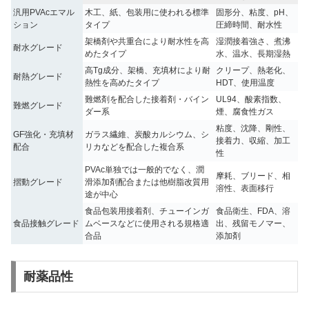
汎用PVAcエマル
木工、紙、包装用に使われる標準
固形分、粘度、pH、
ション
タイプ
圧締時間、耐水性
架橋剤や共重合により耐水性を高
湿潤接着強さ、煮沸
耐水グレード
めたタイプ
水、温水、長期湿熱
高Tg成分、架橋、充填材により耐
クリープ、熱老化、
耐熱グレード
熱性を高めたタイプ
HDT、使用温度
難燃剤を配合した接着剤・バイン
UL94、酸素指数、
難燃グレード
ダー系
煙、腐食性ガス
粘度、沈降、剛性、
GF強化・充填材
ガラス繊維、炭酸カルシウム、シ
接着力、収縮、加工
配合
リカなどを配合した複合系
性
PVAc単独では一般的でなく、潤
摩耗、ブリード、相
摺動グレード
滑添加剤配合または他樹脂改質用
溶性、表面移行
途が中心
食品包装用接着剤、チューインガ
食品衛生、FDA、溶
食品接触グレード
ムベースなどに使用される規格適
出、残留モノマー、
合品
添加剤
耐薬品性