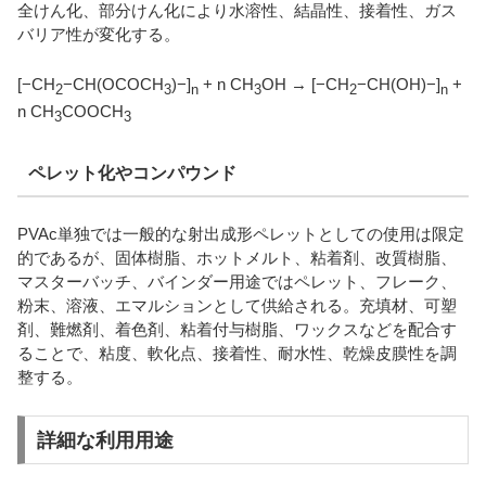
全けん化、部分けん化により水溶性、結晶性、接着性、ガス
バリア性が変化する。
[−CH
−CH(OCOCH
)−]
+ n CH
OH → [−CH
−CH(OH)−]
+
2
3
n
3
2
n
n CH
COOCH
3
3
ペレット化やコンパウンド
PVAc単独では一般的な射出成形ペレットとしての使用は限定
的であるが、固体樹脂、ホットメルト、粘着剤、改質樹脂、
マスターバッチ、バインダー用途ではペレット、フレーク、
粉末、溶液、エマルションとして供給される。充填材、可塑
剤、難燃剤、着色剤、粘着付与樹脂、ワックスなどを配合す
ることで、粘度、軟化点、接着性、耐水性、乾燥皮膜性を調
整する。
詳細な利用用途