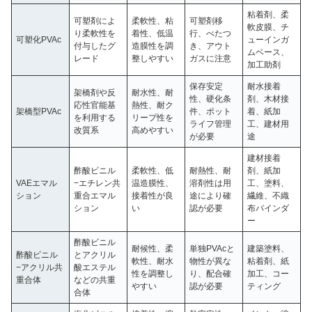
粘着剤、柔
可塑剤によ
柔軟性、粘
可塑剤移
軟皮膜、チ
り柔軟性を
着性、低温
行、べたつ
可塑化PVAc
ューインガ
付与したグ
造膜性を調
き、アウト
ムベース、
レード
整しやすい
ガスに注意
加工助剤
保存安定
耐水接着
架橋剤や反
耐水性、耐
性、硬化条
剤、木材接
応性官能基
熱性、耐ク
架橋型PVAc
件、ポット
着、紙加
を利用する
リープ性を
ライフ管理
工、建材用
改質系
高めやすい
が必要
途
建材接着
酢酸ビニル
柔軟性、低
耐熱性、耐
剤、紙加
VAEエマル
−エチレン共
温造膜性、
溶剤性は用
工、塗料、
ション
重合エマル
接着性が良
途により確
繊維、不織
ション
い
認が必要
布バインダ
ー
酢酸ビニル
耐候性、柔
単独PVAcと
建築塗料、
酢酸ビニル
とアクリル
軟性、耐水
物性が異な
粘着剤、紙
−アクリル共
酸エステル
性を調整し
り、配合確
加工、コー
重合体
などの共重
やすい
認が必要
ティング
合体