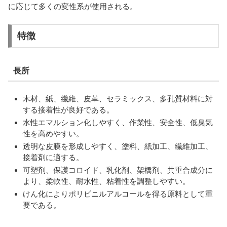
に応じて多くの変性系が使用される。
特徴
長所
木材、紙、繊維、皮革、セラミックス、多孔質材料に対
する接着性が良好である。
水性エマルション化しやすく、作業性、安全性、低臭気
性を高めやすい。
透明な皮膜を形成しやすく、塗料、紙加工、繊維加工、
接着剤に適する。
可塑剤、保護コロイド、乳化剤、架橋剤、共重合成分に
より、柔軟性、耐水性、粘着性を調整しやすい。
けん化によりポリビニルアルコールを得る原料として重
要である。