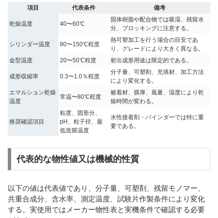
項目
代表条件
備考
固体樹脂や配合物では吸湿、残留水
乾燥温度
40〜60℃
分、ブロッキングに注意する。
熱可塑加工を行う場合の目安であ
シリンダー温度
80〜150℃程度
り、グレードにより大きく異なる。
金型温度
20〜50℃程度
射出成形用途は限定的である。
分子量、可塑剤、充填材、加工方法
成形収縮率
0.3〜1.0％程度
により変化する。
エマルション乾燥
被着材、膜厚、風量、湿度により乾
常温〜80℃程度
温度
燥時間が変わる。
粘度、固形分、
水性接着剤・バインダーでは特に重
推奨確認項目
pH、粒子径、最
要である。
低造膜温度
代表的な物性値又は機械的性質
以下の値は代表値であり、分子量、可塑剤、残留モノマー、
共重合成分、含水率、測定温度、試験片作製条件により変化
する。実使用ではメーカー物性表と実機条件で確認する必要