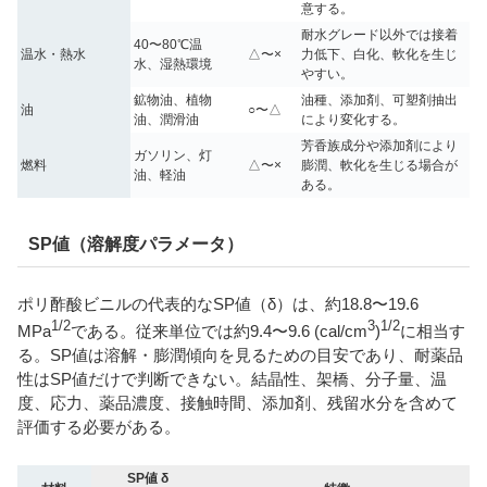
意する。
耐水グレード以外では接着
40〜80℃温
温水・熱水
△〜×
力低下、白化、軟化を生じ
水、湿熱環境
やすい。
鉱物油、植物
油種、添加剤、可塑剤抽出
油
○〜△
油、潤滑油
により変化する。
芳香族成分や添加剤により
ガソリン、灯
燃料
△〜×
膨潤、軟化を生じる場合が
油、軽油
ある。
SP値（溶解度パラメータ）
ポリ酢酸ビニルの代表的なSP値（δ）は、約18.8〜19.6
1/2
3
1/2
MPa
である。従来単位では約9.4〜9.6 (cal/cm
)
に相当す
る。SP値は溶解・膨潤傾向を見るための目安であり、耐薬品
性はSP値だけで判断できない。結晶性、架橋、分子量、温
度、応力、薬品濃度、接触時間、添加剤、残留水分を含めて
評価する必要がある。
SP値 δ