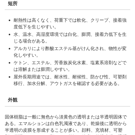
短所
耐熱性は高くなく、荷重下では軟化、クリープ、接着強
度低下を生じやすい。
水、温水、高湿度環境では白化、膨潤、接着力低下を生
じる場合がある。
アルカリにより酢酸エステル基がけん化され、物性が変
化しやすい。
ケトン、エステル、芳香族炭化水素、塩素系溶剤などで
は溶解または膨潤しやすい。
屋外長期用途では、耐水性、耐候性、防かび性、可塑剤
移行、加水分解、アウトガスを確認する必要がある。
外観
固体樹脂は一般に無色から淡黄色の透明または半透明固体で
ある。エマルションは白色乳濁液であり、乾燥後に透明から
半透明の皮膜を形成することが多い。顔料、充填材、可塑