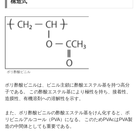
構造式
ポリ酢酸ビニル
ポリ酢酸ビニルは、ビニル主鎖に酢酸エステル基を持つ高分
子である。 この酢酸エステル基により極性を持ち、接着性、
造膜性、有機溶剤への溶解性を示す。
また、ポリ酢酸ビニルの酢酸エステル基をけん化すると、ポ
リビニルアルコール（PVA）になる。 このためPVAcはPVA製
造の中間体としても重要である。