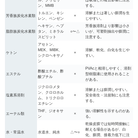
ン、MMB
する。
トルエン、キシ
溶解または著しい膨潤を生
芳香族炭化水素類
×
レン、ベンゼン
じやすい。
ヘキサン、ヘプ
芳香族溶剤より影響は小さ
脂肪族炭化水素類
タン、ミネラル
○〜△
いが、可塑剤抽出や膨潤に
スピリット
注意する。
アセトン、
MEK、MIBK、
溶解、軟化、白化を生じや
ケトン
×
シクロヘキサノ
すい。
ン
PVAcと相溶しやすく、溶剤
酢酸エチル、酢
エステル
×
型樹脂液に使用されること
酸ブチル
がある。
ジクロロメタ
溶解または膨潤しやすい。
ン、クロロホル
塩素系溶剤
×
安全衛生・法規制にも注意
ム、トリクロロ
する。
エチレン
THF、ジオキサ
強い溶解性を示すものがあ
エーテル類
×
ン
る。
乾燥皮膜では短時間接触に
耐える場合があるが、白
水・常温水
水道水、純水
△〜○
化、膨潤、接着力低下に注