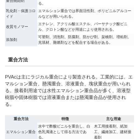
重合開始剤
る。
乳化剤・保護コロ
エマルション重合では界面活性剤、ポリビニルアルコー
イド
ルなどが用いられる。
エチレン、アクリル酸エステル、バーサチック酸ビニ
改質モノマー
ル、クロトン酸などが用途により使用される。
可塑剤、消泡剤、防腐剤、防かび剤、架橋剤、増粘剤、
添加剤
充填材、難燃剤などを配合する場合がある。
重合方法
PVAcは主にラジカル重合により製造される。工業的には、エ
マルション重合、懸濁重合、溶液重合、塊状重合が用いられ
る。接着剤用途では水性エマルション重合品が多く、溶液型
樹脂や固体樹脂では溶液重合または懸濁重合品が使用され
る。
重合方法
特徴
主な用途
水中で酢酸ビニルを重合し、白
木工用接着剤、紙加
エマルション重合
色乳濁液として得る方法であ
工、繊維加工、建材接
る。
着剤