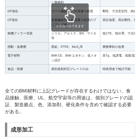
じ難燃剤
GF強化
ガラス繊維20～60質量％程度
剛性、寸法安定性、絶縁性
CF強化
炭素繊維50～65質量％程度のプ
高比強度、高比剛性、低C
リプレグ例
スクロールできます
無機フィラー充填
シリカ、アルミナ、BN、マイカ
低CTE、熱伝導、寸法安
等
摺動・低摩擦
黒鉛、PTFE、MoS
等
摩擦摩耗の改善
2
電子材料
BMI-CE、BMI-エポキシ、低イオ
高Tg、低誘電、低吸湿設
ン設計
食品・医療
個別規制対応グレードのみ
特殊用途で検討可能
全てのBMI材料に上記グレードが存在するわけではない。食
品接触、医療、UL、航空宇宙等の用途は、個別グレードの認
証、製造拠点、色、添加剤、硬化条件を含めて確認する必要
がある。
成形加工