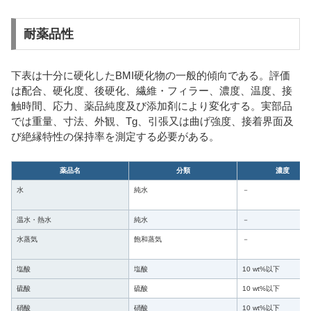
耐薬品性
下表は十分に硬化したBMI硬化物の一般的傾向である。評価
は配合、硬化度、後硬化、繊維・フィラー、濃度、温度、接
触時間、応力、薬品純度及び添加剤により変化する。実部品
では重量、寸法、外観、Tg、引張又は曲げ強度、接着界面及
び絶縁特性の保持率を測定する必要がある。
薬品名
分類
濃度
水
純水
－
温水・熱水
純水
－
水蒸気
飽和蒸気
－
塩酸
塩酸
10 wt%以下
硫酸
硫酸
10 wt%以下
硝酸
硝酸
10 wt%以下