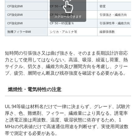
CF強化BMI
CF 50～65質量％
密度
CF強化BMI
CF 50～65質量％
引張強さ・繊維方向
スクロールできます
CF強化BMI
CF 50～65質量％
引張弾性率・繊維方向
無機フィラーBMI
シリカ・アルミナ等
線膨張係数
短時間の引張強さ又は曲げ強さを、そのまま長期設計許容応
力として使用してはならない。高温、吸湿、繰返し荷重、熱
サイクル、切欠き、繊維方向及び層間方向を考慮し、クリー
プ、疲労、層間せん断及び残存強度を確認する必要がある。
燃焼性・電気特性の注意
UL 94等級は材料名だけで一律に決まらず、グレード、試験片
厚さ、色、難燃剤、フィラー、繊維量により異なる。誘電率
と誘電正接は周波数、温度、吸湿状態に依存するため、1
MHzの代表値だけで高速通信用途を判断せず、実使用周波数
帯で測定する必要がある。