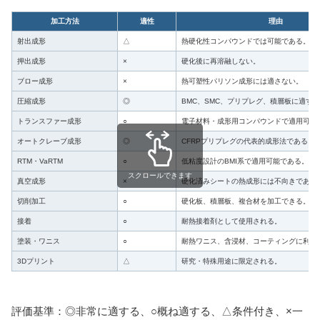
加工方法
適性
理由
射出成形
△
熱硬化性コンパウンドでは可能である。
押出成形
×
硬化後に再溶融しない。
ブロー成形
×
熱可塑性パリソン成形には適さない。
圧縮成形
◎
BMC、SMC、プリプレグ、積層板に適す
トランスファー成形
○
電子材料・成形用コンパウンドで適用可能
オートクレーブ成形
◎
CFRPプリプレグの代表的成形法である。
RTM・VaRTM
○
低粘度設計のBMI系で適用可能である。
スクロールできます
真空成形
×
硬化済みシートの熱成形には不向きである
切削加工
○
硬化板、積層板、複合材を加工できる。
接着
○
耐熱接着剤として使用される。
塗装・ワニス
○
耐熱ワニス、含浸材、コーティングに利用
3Dプリント
△
研究・特殊用途に限定される。
評価基準：
◎
非常に適する、
○
概ね適する、
△
条件付き、
×
一