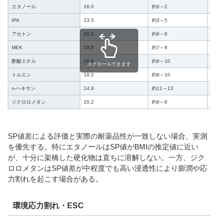
エタノール
26.0
約0～2
○
IPA
23.5
約3～5
○
アセトン
20.1
約6～8
△
MEK
19.0
約7～9
△
酢酸エチル
18.6
約8～10
△
スクロールできます
トルエン
18.2
約8～10
○
n-ヘキサン
14.9
約11～13
◎
ジクロロメタン
20.2
約6～8
△
SP値差による評価と実際の耐薬品性が一致しない場合、実測
を優先する。特にエタノールはSP値がBMIの推定値に近い
が、十分に架橋した硬化物は直ちに溶解しない。一方、ジク
ロロメタンはSP値差が中程度でも高い浸透性により膨潤や応
力割れを起こす場合がある。
環境応力割れ・ESC