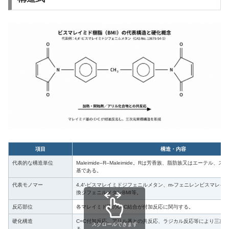
項目
構造・内容
代表的な構造単位
Maleimide–R–Maleimide。Rは芳香族、脂肪族又はエーテル
基である。
代表モノマー
4,4′-ビスマレイミドジフェニルメタン、m-フェニレンビスマレイ
換ジフェニルメタンBMI等。
反応部位
各マレイミド環のC=C結合が付加反応に関与する。
硬化構造
C=C付加反応、アリル基との共反応、ラジカル反応等により三次
スクロールできます
る。