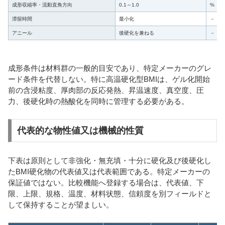
成形収縮率・流動直角方向
0.1～1.0
%
滞留時間
最小化
－
アニール
後硬化を兼ねる
－
成形条件は材料群の一般的目安であり、特定メーカーのグレ
ード条件を代替しない。特に高温硬化型BMIは、ゲル化開始
前の含浸粘度、厚肉部の反応発熱、昇温速度、真空度、圧
力、後硬化時の熱酸化を同時に管理する必要がある。
代表的な物性値又は機械的性質
下表は原則として非強化・無充填・十分に硬化及び後硬化し
たBMI硬化物の代表値又は代表範囲である。特定メーカーの
保証値ではない。比較機能へ登録する場合は、代表値、下
限、上限、規格、温度、材料状態、信頼度を別フィールドと
して保持することが望ましい。