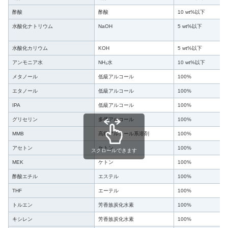
酢酸
酢酸
10 wt%以下
水酸化ナトリウム
NaOH
5 wt%以下
水酸化カリウム
KOH
5 wt%以下
アンモニア水
NH₃水
10 wt%以下
メタノール
低級アルコール
100%
エタノール
低級アルコール
100%
IPA
低級アルコール
100%
グリセリン
多価アルコール
100%
MMB
高級アルコール系溶剤
100%
アセトン
ケトン
100%
スクロールできます
MEK
ケトン
100%
酢酸エチル
エステル
100%
THF
エーテル
100%
トルエン
芳香族炭化水素
100%
キシレン
芳香族炭化水素
100%