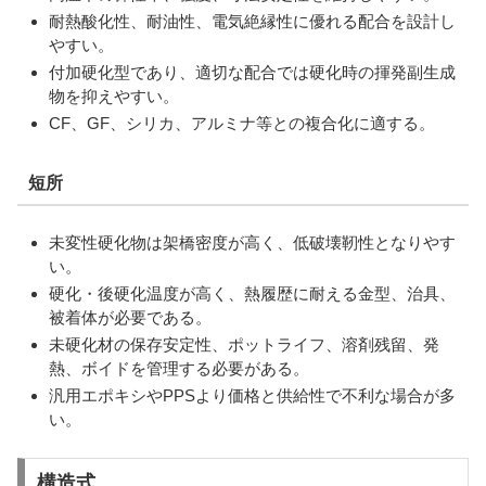
耐熱酸化性、耐油性、電気絶縁性に優れる配合を設計し
やすい。
付加硬化型であり、適切な配合では硬化時の揮発副生成
物を抑えやすい。
CF、GF、シリカ、アルミナ等との複合化に適する。
短所
未変性硬化物は架橋密度が高く、低破壊靭性となりやす
い。
硬化・後硬化温度が高く、熱履歴に耐える金型、治具、
被着体が必要である。
未硬化材の保存安定性、ポットライフ、溶剤残留、発
熱、ボイドを管理する必要がある。
汎用エポキシやPPSより価格と供給性で不利な場合が多
い。
構造式