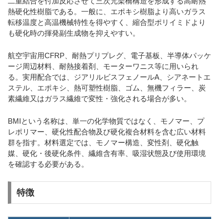
二重結合を付加反応させて三次元架橋構造を形成する高耐熱
熱硬化性樹脂である。一般に、エポキシ樹脂より高いガラス
転移温度と高温機械特性を得やすく、縮合型ポリイミドより
も硬化時の揮発副生成物を抑えやすい。
航空宇宙用CFRP、耐熱プリプレグ、電子基板、半導体パッケ
ージ周辺材料、耐熱接着剤、モーターワニス等に用いられ
る。実用配合では、ジアリルビスフェノールA、シアネートエ
ステル、エポキシ、熱可塑性樹脂、ゴム、無機フィラー、炭
素繊維又はガラス繊維で変性・強化される場合が多い。
BMIという名称は、単一の化学物質ではなく、モノマー、プ
レポリマー、硬化性配合物及び硬化複合材料を含む広い材料
群を指す。材料選定では、モノマー構造、変性剤、硬化触
媒、硬化・後硬化条件、繊維含有率、吸湿状態及び使用環境
を確認する必要がある。
特徴