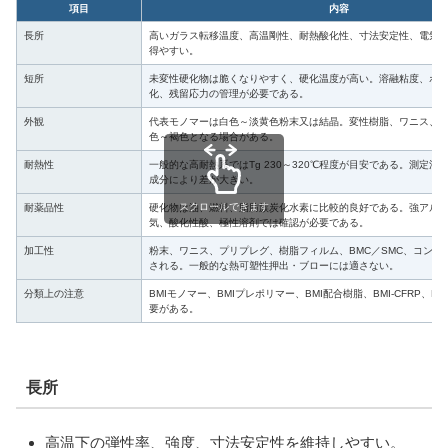
項目
内容
長所
高いガラス転移温度、高温剛性、耐熱酸化性、寸法安定性、電気
得やすい。
短所
未変性硬化物は脆くなりやすく、硬化温度が高い。溶融粘度、ポ
化、残留応力の管理が必要である。
外観
代表モノマーは白色～淡黄色粉末又は結晶。変性樹脂、ワニス、
色～褐色となる場合がある。
耐熱性
一般的な高耐熱系ではTg 230～320℃程度が目安である。測定法
成分により差が大きい。
スクロールできます
耐薬品性
硬化物は油、燃料、脂肪族炭化水素に比較的良好である。強アル
気、酸化性酸、極性溶剤では確認が必要である。
加工性
粉末、ワニス、プリプレグ、樹脂フィルム、BMC／SMC、コンパ
される。一般的な熱可塑性押出・ブローには適さない。
分類上の注意
BMIモノマー、BMIプレポリマー、BMI配合樹脂、BMI-CFRP、
要がある。
長所
高温下の弾性率、強度、寸法安定性を維持しやすい。