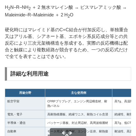
H
N–R–NH
＋ 2 無水マレイン酸 → ビスマレアミック酸 →
2
2
Maleimide–R–Maleimide ＋ 2 H
O
2
硬化時にはマレイミド基のC=C結合が付加反応し、単独重合
又はアリル基、シアネート基、エポキシ系反応成分等との共
反応により三次元架橋構造を形成する。実際の反応機構は配
合と触媒により複数経路が競合するため、一つの反応式だけ
で全てを表すことはできない。
詳細な利用用途
用途分野
主な使用例
航空宇宙
CFRPプリプレグ、エンジン周辺構造材、耐
高Tg、高温剛
熱パネル
電気・電子
高耐熱積層板、絶縁ワニス、耐熱コイル含浸
絶縁性、耐熱性
半導体・通信
パッケージ基板、封止周辺材、高周波積層材
高Tg、低CTE
自動車
モータ周辺、摩擦材、エンジン近傍、耐熱接
耐油性、高温強
着