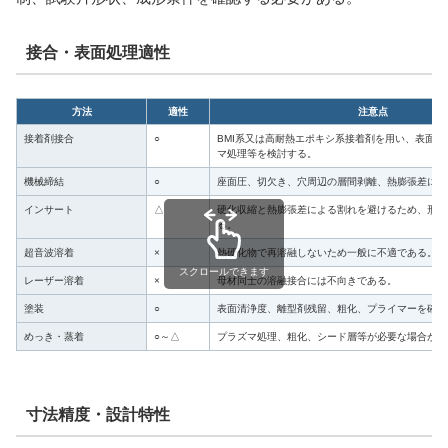
接合・表面処理適性
方法
適性
注意点
接着剤接合
○
BMI系又は高耐熱エポキシ系接着剤を用い、表面研
マ処理等を検討する。
機械締結
○
座面圧、切欠き、穴周辺の層間剥離、熱膨張差に注
インサート
△
硬化収縮と熱膨張差による割れを避けるため、形状
る。
超音波溶着
×
熱硬化物で再溶融しないため一般に不適である。
スクロールできます
レーザー溶着
×
母材同士の溶融接合には不向きである。
塗装
○
表面清浄度、離型剤残留、粗化、プライマーを確認
めっき・蒸着
○～△
プラズマ処理、粗化、シード層等が必要な場合があ
寸法精度・設計特性