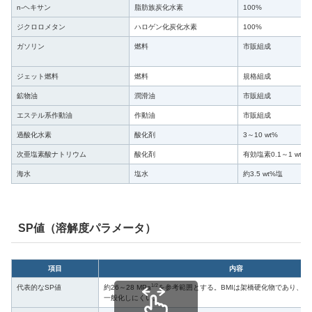
n-ヘキサン
脂肪族炭化水素
100%
ジクロロメタン
ハロゲン化炭化水素
100%
ガソリン
燃料
市販組成
ジェット燃料
燃料
規格組成
鉱物油
潤滑油
市販組成
エステル系作動油
作動油
市販組成
過酸化水素
酸化剤
3～10 wt%
次亜塩素酸ナトリウム
酸化剤
有効塩素0.1～1 wt%
海水
塩水
約3.5 wt%塩
SP値（溶解度パラメータ）
項目
内容
1/2
代表的なSP値
約26～28 MPa
を参考範囲とする。BMIは架橋硬化物であり、
一般化しにくい。