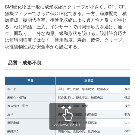
BMI硬化物は一般に成形収縮とクリープが小さく、GF、CF、
無機フィラーでさらに低CTE化できる。一方、繊維配向、積
層構成、樹脂含有率、後硬化収縮により異方性と反りが生じ
る。ねじ締結、圧入、インサートでは局部応力を避け、座
金、面取り、十分な肉厚、緩和形状を設ける。設計許容応力
は短時間強度ではなく、使用温度、寿命、疲労、クリープ、
吸湿後物性及び安全率から設定する。
品質・成形不良
不良
主原因
ボイド
溶剤・水分残留、急速硬化、脱泡不足
厚肉、
未硬化・低Tg
配合比ずれ、硬化不足、触媒失活
低温、
ガス焼け・変色
局所過熱、滞留、酸化
成形機
反り
繊維配向、収縮差、熱膨張差
非対称
層間剥離
含浸不足、ボイド、界面汚染
CFRP
スクロールできます
繊維浮き
樹脂不足、流動不良、圧力不足
GF/C