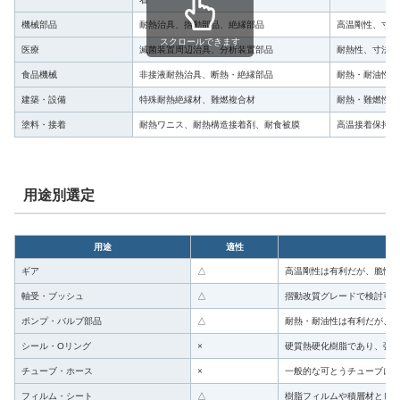
機械部品
耐熱治具、摺動部品、絶縁部品
高温剛性、寸法
スクロールできます
医療
滅菌装置周辺治具、分析装置部品
耐熱性、寸法安
食品機械
非接液耐熱治具、断熱・絶縁部品
耐熱・耐油性
建築・設備
特殊耐熱絶縁材、難燃複合材
耐熱・難燃性
塗料・接着
耐熱ワニス、耐熱構造接着剤、耐食被膜
高温接着保持、
用途別選定
用途
適性
ギア
△
高温剛性は有利だが、脆性
軸受・ブッシュ
△
摺動改質グレードで検討可
ポンプ・バルブ部品
△
耐熱・耐油性は有利だが、
シール・Oリング
×
硬質熱硬化樹脂であり、弾
チューブ・ホース
×
一般的な可とうチューブに
フィルム・シート
△
樹脂フィルムや積層材とし