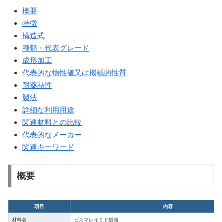
概要
特徴
構造式
種類・代表グレード
成形加工
代表的な物性値又は機械的性質
耐薬品性
製法
詳細な利用用途
関連材料との比較
代表的なメーカー
関連キーワード
概要
項目
内容
材料名
ビスマレイミド樹脂