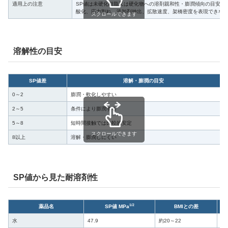
適用上の注意
SP値は未硬化樹脂又は硬化物への溶剤親和性・膨潤傾向の目安で
酸化、応力割れ、添加剤抽出、拡散速度、架橋密度を表現できな
スクロールできます
溶解性の目安
SP値差
溶解・膨潤の目安
0～2
膨潤・軟化しやすい
×
2～5
条件により膨潤する
5～8
短時間接触では比較的安定
○
スクロールできます
8以上
溶解・膨潤しにくい
SP値から見た耐溶剤性
1/2
薬品名
SP値 MPa
BMIとの差
水
47.9
約20～22
○