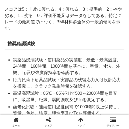
スコアは5：非常に優れる、4：優れる、3：標準的、2：やや
劣る、1：劣る、0：評価不能又はデータなしである。特定グ
レードの最高値ではなく、BMI材料群全体の一般的傾向を示
す。
推奨確認試験
実薬品浸漬試験：使用薬品の実濃度、最低・最高温度、
24時間、168時間、1000時間を基本に、重量、寸法、外
観、Tg及び強度保持率を確認する。
応力負荷下耐薬品試験：実部品の残留応力又は設計応力
を模擬し、クラック発生時間を確認する。
高温高湿試験：85℃・85%RHで500～2000時間を目安
に、吸湿量、絶縁、層間強度及びTgを測定する。
熱老化試験：連続使用温度候補で1000時間以上保持し、
質量、色差、強度、弾性率及びTgを評価する。
熱サイクル試験：最低使用温度から最高使用温度までの
ホーム
シェア
トップ
サイドバー
繰返しで、反り、クラック、界面剥離を確認する。