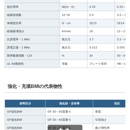
熱伝導率
W/(m・K)
0.25
0.20～0.
線膨張係数
10⁻⁵/K
5.0
3.5～7.0
体積抵抗率
Ω・cm
1E15
1E14～1
絶縁破壊強さ
kV/mm
18
12～25
比誘電率・1 MHz
無次元
3.7
3.2～4.2
誘電正接・1 MHz
無次元
0.012
0.005～0
限界酸素指数・LOI
%
34
30～40
UL 94燃焼性
等級
グレード依存
HB～V-0
強化・充填BMIの代表物性
材料区分
強化材・含有率
項目
GF強化BMI
GF 30～60質量％
密度
GF強化BMI
GF 30～60質量％
引張強さ
GF強化BMI
GF 30～60質量％
曲げ弾性率