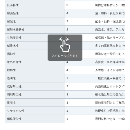
低温特性
3
剛性は維持するが、脆性評
耐薬品性
4
油・燃料・炭化水素に良好
耐候性
3
配合・顔料・保護層に依存
耐加水分解性
2
高温水、蒸気、アルカリで
寸法安定性
5
低収縮・低クリープで、繊
低吸水性
4
多くの高耐熱樹脂より低吸
摺動性
3
標準材は一般的であり、摺
スクロールできます
電気絶縁性
4
高抵抗・高絶縁破壊強さを
難燃性
4
芳香族・イミド骨格により
透明性
1
一般に淡色～褐色で、透明
成形加工性
2
高温硬化とポットライフ管
切削加工性
3
硬化物は加工可能だが、欠
接着性
3
耐熱接着剤として有用だが
リサイクル性
1
熱硬化性で再溶融できない
価格優位性
1
専門材料であり、一般に高