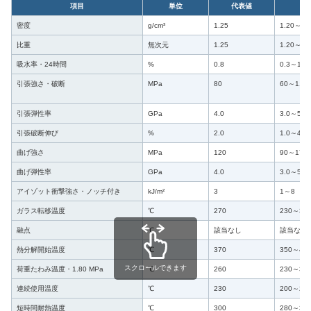
項目
単位
代表値
密度
g/cm³
1.25
1.20～1.
比重
無次元
1.25
1.20～1.
吸水率・24時間
%
0.8
0.3～1.5
引張強さ・破断
MPa
80
60～110
引張弾性率
GPa
4.0
3.0～5.5
引張破断伸び
%
2.0
1.0～4.0
曲げ強さ
MPa
120
90～170
曲げ弾性率
GPa
4.0
3.0～5.5
アイゾット衝撃強さ・ノッチ付き
kJ/m²
3
1～8
ガラス転移温度
℃
270
230～32
融点
℃
該当なし
該当なし
熱分解開始温度
℃
370
350～42
スクロールできます
荷重たわみ温度・1.80 MPa
℃
260
230～31
連続使用温度
℃
230
200～26
短時間耐熱温度
℃
300
280～35