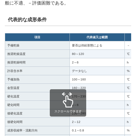
般に不適、－評価困難である。
代表的な成形条件
項目
代表値又は範囲
予備乾燥
要否は供給形態による
－
推奨乾燥温度
80～120
℃
推奨乾燥時間
2～6
h
許容含水率
データなし
%
予備加熱
100～160
℃
金型温度
160～220
℃
硬化温度
170～230
℃
硬化時間
1～6
h
スクロールできます
後硬化温度
230～280
℃
後硬化時間
2～12
h
成形収縮率・流動方向
0.1～0.8
%