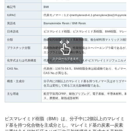
略記号
BMI
IUPAC
代表モノマー：1,1′-(methylenedi-4,1-phenylene)bis(1H-pyrrole-2,5
英語名
Bismaleimide Resin / BMI Resin
日本語名
ビスマレイミド樹脂、ビスマレイミド系樹脂、BMI樹脂、マレイ
分類
熱硬化性樹脂、イミド系耐熱樹脂、複合材料用マトリックス樹脂
プラスチック分類
高耐熱熱硬化性樹脂。性能領域はスーパーエンプラ級であるが、
エンプラとは成形機構が異なる。
スクロールできます
化学式または代表構造
代表モノマー：C
H
N
O
（4,4′-ビスマレイミドジフェニルメタ
21
14
2
4
CAS No.
代表例：13676-54-5。BMI樹脂全体は組成物であり、モノマー
CAS No.が異なる。
構造・主成分
分子内に2個以上のマレイミド基を持つモノマー又はオリゴマーを
合又は変性して得る三次元架橋樹脂である。
主な用途
航空宇宙用CFRP、耐熱プリプレグ、電子基板、半導体材料、耐
ス、摩擦材、耐熱成形材料
ビスマレイミド樹脂（BMI）は、分子中に2個以上のマレイミ
ド基を持つ化合物を主成分とし、マレイミド基の炭素―炭素