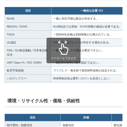
項目
一般的な位置づけ
RoHS
一般に対応可能な配合が存在する。
REACH／SVHC
EU供給品では登録・SVHC情報の確認が必要である。
TSCA
一部BMI化合物は登録情報が公開されている。
UL認証
V-0等の認証グレードが存在する場合がある。
FDA／EU食品接触／日本食品衛
一般用途としての適合を断定できない。
生法
スクロールできます
USP Class VI／ISO 10993
一般的BMI材料の標準認証ではない。
航空宇宙規格
プリプレグ・複合材で個別材料規格が設定される。
ハロゲンフリー
BMI骨格自体は通常ハロゲンを必須としない。
環境・リサイクル性・価格・供給性
項目
評価
熱可塑性／熱硬化性
熱硬化性
硬化後は