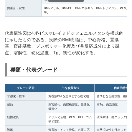
共重合・変性
BMI-アリル、BMI-CE、BMI-エポキシ、BMI-トリアジン、PES／
等。
代表構造図は4,4′-ビスマレイミドジフェニルメタンを模式的
に示したものである。実際のBMI樹脂は、中心骨格、置換
基、官能基数、プレポリマー化度及び共反応成分により融
点、溶解性、硬化温度、Tg、靭性が変化する。
種類・代表グレード
グレード区分
主な改質方法
代表的特徴
非強化・標準
芳香族BMIを主体とする硬化物
基準となる耐熱性、絶縁性
耐熱
高官能化、高架橋密度、後硬化
高Tg、高温強度
最適化
靭性改良
アリル化合物、PES、PEI、ゴム
破壊靭性、耐クラック性
等で変性
難燃
芳香族・イミド骨格、必要に応
自己消火性を付与しやすい