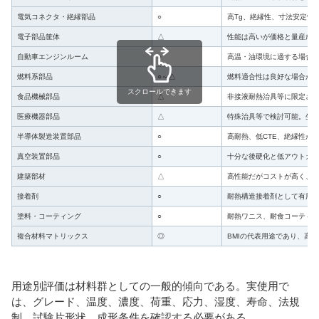
電気コネクタ・絶縁部品
○
高Tg、絶縁性、寸法安定性
電子部品筐体
△
性能は高いが価格と量産成
自動車エンジンルーム
○
高温・油環境に適する場合
燃料系部品
○～△
燃料適合性は良好な場合が
スクロールできます
食品機械部品
△
非接液耐熱治具等に限定さ
医療機器部品
△
特殊治具等で検討可能。生
半導体製造装置部品
○
高耐熱、低CTE、絶縁性が
真空装置部品
○
十分な後硬化と低アウトガ
建築部材
△
高性能だがコストが高く、
接着剤
○
耐熱構造接着剤として有用
塗料・コーティング
○
耐熱ワニス、耐食コーティ
複合材料マトリックス
◎
BMIの代表用途であり、高温
用途別評価は材料群としての一般的傾向である。実使用で
は、グレード、温度、濃度、荷重、応力、湿度、寿命、法規
制、試験片形状、成形条件を確認する必要がある。