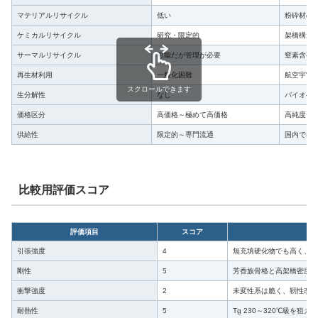
マテリアルリサイクル
低い
粉砕材の
ケミカルリサイクル
研究・限定的
架橋構造
サーマルリサイクル
可能だが管理が必要
窒素含有
再生材利用
一般化困難
航空宇宙
スクロールできます
生分解性
なし
バイオベ
価格区分
高価格～極めて高価格
高純度モ
供給性
限定的～専門流通
国内では
比較用評価スコア
評価項目
スコア
引張強度
4
無充填硬化物でも高く、C
剛性
5
芳香族骨格と高架橋密度に
衝撃強度
2
未変性系は脆く、靭性改良
耐熱性
5
Tg 230～320℃級を狙え