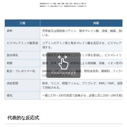
工程
内容
原料
芳香族又は脂肪族ジアミン、無水マレイン酸、溶媒、触媒、脱水
いる。
ビスマレアミック酸形成
ジアミンのアミノ基と無水マレイン酸を反応させ、ビスマレアミ
成する。
脱水環化
化学脱水又は加熱脱水によりイミド環を形成し、ビスマレイミド
精製
濾過、洗浄、再結晶、乾燥等により残留酸、溶媒、イオン性不純
配合・プレポリマー化
DABPA、CE、エポキシ、触媒、靭性改良剤、難燃剤、フィラー
スクロールできます
に応じ部分反応させる。
供給形態
粉末、ワニス、樹脂フィルム、プリプレグ、BMC／SMC、成形用
て供給される。
硬化
一般に170～230℃程度で架橋させ、必要に応じ230～280℃程度
代表的な反応式