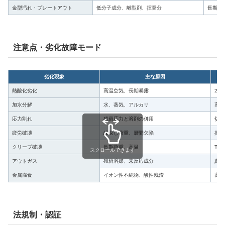
金型汚れ・プレートアウト
低分子成分、離型剤、揮発分
長期連
注意点・劣化故障モード
劣化現象
主な原因
熱酸化劣化
高温空気、長期暴露
20
加水分解
水、蒸気、アルカリ
高温
応力割れ
残留応力と溶剤の併用
切欠
疲労破壊
繰返し荷重、層間欠陥
振動
クリープ破壊
長期荷重、高温
Tg
スクロールできます
アウトガス
残留溶媒、未反応成分
真空
金属腐食
イオン性不純物、酸性残渣
高湿
法規制・認証