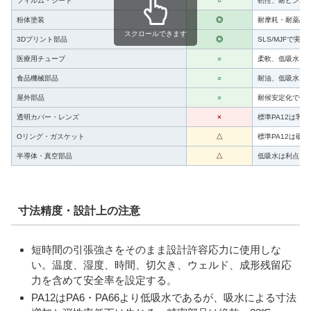
フィルム・シート
○
靭性、耐ピンホ
粉体塗装
◎
耐摩耗・耐薬品
スクロールできます
3Dプリント部品
◎
SLS/MJFで実
医療用チューブ
○
柔軟、低吸水、
食品機械部品
○
耐油、低吸水、
屋外部品
○
耐候安定化で使
透明カバー・レンズ
×
標準PA12は乳
Oリング・ガスケット
△
標準PA12は硬
半導体・真空部品
△
低吸水は利点
寸法精度・設計上の注意
短時間の引張強さをそのまま設計許容応力に使用しな
い。温度、湿度、時間、切欠き、ウェルド、成形残留応
力を含めて安全率を設定する。
PA12はPA6・PA66より低吸水であるが、吸水による寸法