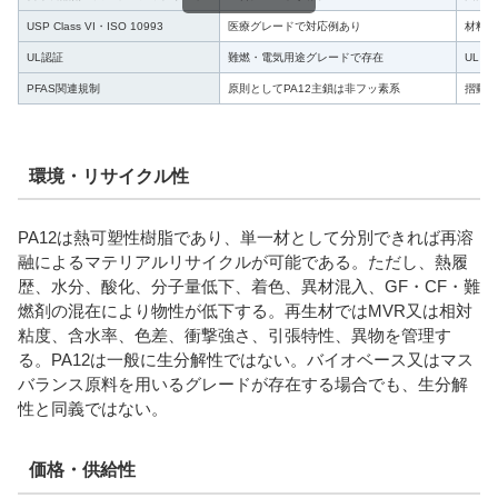
USP Class VI・ISO 10993
医療グレードで対応例あり
材料群
UL認証
難燃・電気用途グレードで存在
UL Y
PFAS関連規制
原則としてPA12主鎖は非フッ素系
摺動改
環境・リサイクル性
PA12は熱可塑性樹脂であり、単一材として分別できれば再溶
融によるマテリアルリサイクルが可能である。ただし、熱履
歴、水分、酸化、分子量低下、着色、異材混入、GF・CF・難
燃剤の混在により物性が低下する。再生材ではMVR又は相対
粘度、含水率、色差、衝撃強さ、引張特性、異物を管理す
る。PA12は一般に生分解性ではない。バイオベース又はマス
バランス原料を用いるグレードが存在する場合でも、生分解
性と同義ではない。
価格・供給性