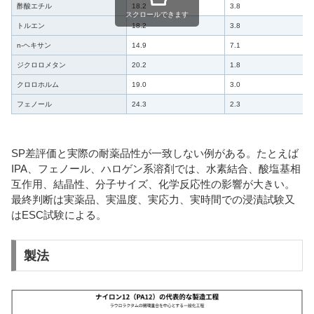
酢酸エチル
18.2
3.8
スクロールできます
トルエン
18.2
3.8
n-ヘキサン
14.9
7.1
ジクロロメタン
20.2
1.8
クロロホルム
19.0
3.0
フェノール
24.3
2.3
SP差評価と実際の耐薬品性が一致しない例がある。たとえば
IPA、フェノール、ハロゲン系溶剤では、水素結合、酸塩基相
互作用、結晶性、分子サイズ、化学反応性の影響が大きい。
最終判断は実薬品、実温度、実応力、実時間での浸漬試験又
はESC試験による。
製法