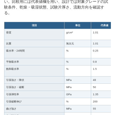
い。比較用には代表値欄を用い、設計では対象グレードの試
験条件、乾燥・吸湿状態、試験片厚さ、流動方向を確認す
る。
項目
単位
代表値
密度
g/cm³
1.01
比重
無次元
1.01
吸水率・24時間
%
0.25
平衡吸水率
%
0.8
飽和吸水率
%
1.5
引張強さ・降伏
MPa
48
引張強さ・破断
MPa
50
引張弾性率
GPa
1.35
引張破断伸び
%
200
曲げ強さ
MPa
55