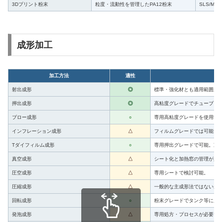
3Dプリント粉末
粒度・流動性を管理したPA12粉末
SLS/M
成形加工
加工方法
適性
射出成形
◎
標準・強化材とも適用範囲が
押出成形
◎
高粘度グレードでチューブ、
ブロー成形
○
専用高粘度グレードを使用す
インフレーション成形
△
フィルムグレードでは可能だ
Tダイフィルム成形
○
専用押出グレードで可能。冷
真空成形
△
シート化と加熱窓の管理が必
圧空成形
△
専用シートで検討可能。
圧縮成形
△
一般的な主成形法ではないが
回転成形
○
粉末グレードでタンク等に用
発泡成形
△
専用処方・プロセスが必要で