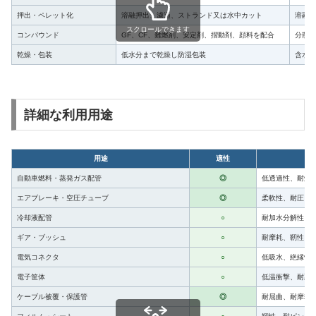
押出・ペレット化
溶融押出、濾過、ストランド又は水中カット
溶融温
スクロールできます
コンパウンド
GF、CF、難燃剤、安定剤、摺動剤、顔料を配合
分散、
乾燥・包装
低水分まで乾燥し防湿包装
含水率
詳細な利用用途
用途
適性
自動車燃料・蒸発ガス配管
◎
低透過性、耐燃
エアブレーキ・空圧チューブ
◎
柔軟性、耐圧、
冷却液配管
○
耐加水分解性と
ギア・ブッシュ
○
耐摩耗、靭性、
電気コネクタ
○
低吸水、絶縁性
電子筐体
○
低温衝撃、耐薬
ケーブル被覆・保護管
◎
耐屈曲、耐摩耗