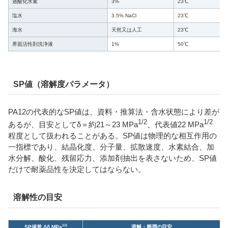
過酸化水素
3%
23℃
塩水
3.5% NaCl
23℃
海水
天然又は人工
23℃
界面活性剤洗浄液
1%
50℃
SP値（溶解度パラメータ）
PA12の代表的なSP値は、資料・推算法・含水状態により差が
1/2
1/2
あるが、目安としてδ＝約21～23 MPa
、代表値22 MPa
程度として扱われることがある。SP値は物理的な相互作用の
一指標であり、結晶化度、分子量、拡散速度、水素結合、加
水分解、酸化、残留応力、添加剤抽出を表さないため、SP値
だけで耐薬品性を決定してはならない。
溶解性の目安
1/2
SP値差 Δδ MPa
溶解・膨潤の目安