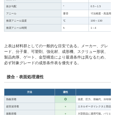
抜き勾配
°
0.5～1.5
アニール
要否
寸法精度・高温用途
推奨アニール温度
℃
100～130
推奨アニール時間
h
1～4
上表は材料群としての一般的な目安である。メーカー、グレ
ード、分子量、可塑剤、強化材、成形機、スクリュー形状、
製品肉厚、ゲート、金型構造により最適条件は異なるため、
必ず対象グレードの成形条件表を優先する。
接合・表面処理適性
方法
適性
熱板溶着
◎
温度、圧力、溶融代、冷却保持
超音波溶着
○
エネルギーダイレクタと部品剛
振動溶着
○
大型部品に適用可能。バリと粉