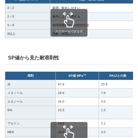
0～2
膨潤・軟化しやすい
2～5
条件により膨潤する
5～8
短時間接触では比較的安定
スクロールできます
8以上
溶解・膨潤しにくい
SP値から見た耐溶剤性
1/2
溶剤
SP値 MPa
PA12との差
水
47.9
25.9
メタノール
29.6
7.6
エタノール
26.0
4.0
IPA
23.5
1.5
アセトン
19.9
2.1
MEK
19.0
3.0