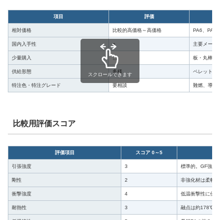
項目
評価
相対価格
比較的高価格～高価格
PA6、PA
国内入手性
○
主要メーカ
少量購入
△
板・丸棒・
供給形態
多様
ペレット、
スクロールできます
特注色・特注グレード
要相談
難燃、導電
比較用評価スコア
評価項目
スコア 0～5
引張強度
3
標準的。GF強化
剛性
2
非強化材は柔軟性
衝撃強度
4
低温衝撃性に優れ
耐熱性
3
融点は約178℃