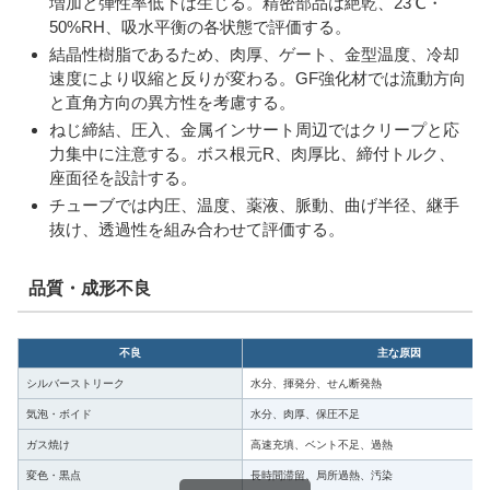
増加と弾性率低下は生じる。精密部品は絶乾、23℃・
50%RH、吸水平衡の各状態で評価する。
結晶性樹脂であるため、肉厚、ゲート、金型温度、冷却
速度により収縮と反りが変わる。GF強化材では流動方向
と直角方向の異方性を考慮する。
ねじ締結、圧入、金属インサート周辺ではクリープと応
力集中に注意する。ボス根元R、肉厚比、締付トルク、
座面径を設計する。
チューブでは内圧、温度、薬液、脈動、曲げ半径、継手
抜け、透過性を組み合わせて評価する。
品質・成形不良
不良
主な原因
シルバーストリーク
水分、揮発分、せん断発熱
気泡・ボイド
水分、肉厚、保圧不足
ガス焼け
高速充填、ベント不足、過熱
変色・黒点
長時間滞留、局所過熱、汚染