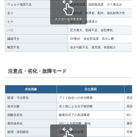
ウェルド強度不足
低金型温度、低樹脂温度、ガス巻込み
反り
結晶化差、肉厚差、配向、強化材異方性
スクロールできます
ヒケ
保圧不足、肉厚過大
バリ
圧力過大、型締不足、金型摩耗
繊維浮き
GF配向、低金型温度、高せん断
離型不良
抜き勾配不足、過充填、表面粗さ
注意点・劣化・故障モード
劣化現象
主な原因
吸湿・寸法変化
アミド結合への水分吸着
高湿度
加水分解
水と熱による分子鎖切断
高温水
熱酸化劣化
酸素存在下の高温曝露
80～
紫外線劣化
UVによる鎖切断・酸化
屋外、
膨潤・溶剤吸収
溶剤との相互作用
芳香族