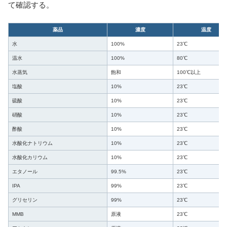
て確認する。
薬品
濃度
温度
水
100%
23℃
温水
100%
80℃
水蒸気
飽和
100℃以上
塩酸
10%
23℃
硫酸
10%
23℃
硝酸
10%
23℃
酢酸
10%
23℃
水酸化ナトリウム
10%
23℃
水酸化カリウム
10%
23℃
エタノール
99.5%
23℃
IPA
99%
23℃
グリセリン
99%
23℃
MMB
原液
23℃