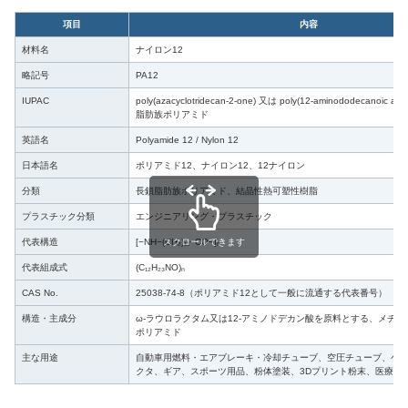
項目
内容
材料名
ナイロン12
略記号
PA12
IUPAC
poly(azacyclotridecan-2-one) 又は poly(12-aminododecanoic
脂肪族ポリアミド
英語名
Polyamide 12 / Nylon 12
日本語名
ポリアミド12、ナイロン12、12ナイロン
分類
長鎖脂肪族ポリアミド、結晶性熱可塑性樹脂
プラスチック分類
エンジニアリング・プラスチック
スクロールできます
代表構造
[−NH−(CH₂)₁₁−CO−]ₙ
代表組成式
(C₁₂H₂₃NO)ₙ
CAS No.
25038-74-8（ポリアミド12として一般に流通する代表番号）
構造・主成分
ω-ラウロラクタム又は12-アミノドデカン酸を原料とする、メチ
ポリアミド
主な用途
自動車用燃料・エアブレーキ・冷却チューブ、空圧チューブ、ケ
クタ、ギア、スポーツ用品、粉体塗装、3Dプリント粉末、医療用