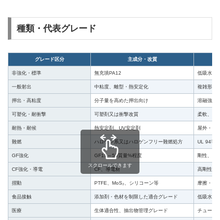
種類・代表グレード
グレード区分
主成分・改質
非強化・標準
無充填PA12
低吸水、
一般射出
中粘度、離型・熱安定化
複雑形状
押出・高粘度
分子量を高めた押出向け
溶融強度
可塑化・耐衝撃
可塑剤又は衝撃改質
柔軟、低
耐熱・耐候
熱安定剤、UV安定剤
屋外・エ
難燃
ハロゲン系又はハロゲンフリー難燃処方
UL 94
GF強化
GF15～50質量%程度
剛性、強
スクロールできます
CF強化・導電
CF、導電材
高剛性、
摺動
PTFE、MoS₂、シリコーン等
摩擦・摩
食品接触
添加剤・色材を制限した適合グレード
低吸水、
医療
生体適合性、抽出物管理グレード
チューブ