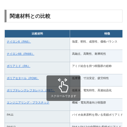
関連材料との比較
比較材料
特徴
ナイロン6（PA6）
強度、靭性、成形性、価格バランス
ナイロン66（PA66）
高融点、高剛性、耐摩耗性
ポリアミド（PA）
アミド結合を持つ樹脂群の総称
ポリアセタール（POM）
低摩擦、寸法安定、疲労特性
ポリブチレンテレフタレート（PBT）
低吸水、電気特性、高速結晶化
スクロールできます
エンジニアリング・プラスチック
機械・電気用途向け樹脂群
PA11
バイオ由来原料を用いる長鎖ポリアミドが
PA612
PA6とPA12の中間的な長鎖ポリアミド