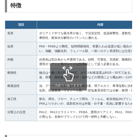
特徴
項目
内容
長所
ポリアミド中でも吸水率が低く、寸法安定性、低温衝撃性、柔軟性、耐
摩耗性、耐加水分解性のバランスに優れる。
短所
PA6・PA66より剛性、短時間耐熱性、荷重たわみ温度が低い場合が多
い。強酸、強酸化剤、フェノール類、一部ハロゲン系溶剤には注意が必
外観
自然色は乳白色から半透明である。顔料、可塑化、充填材、難燃剤によ
透明ポリアミド系グレードは別系統として扱う必要がある。
耐熱性
融点は一般に約175～180℃、ガラス転移温度は約35～50℃である。
途、荷重、熱安定化、空気中・油中などの環境により概ね80～110℃
スクロールできます
耐薬品性
油、グリース、燃料、脂肪族炭化水素、弱アルカリ、希薄塩類に比較的
化剤、高温薬液、フェノール類、一部塩素系溶剤では分解・膨潤・強度
加工性
射出、押出、ブロー、チューブ押出、フィルム、粉末焼結3Dプリント
PA6より小さいが、成形前水分は外観・分子量・気泡に影響するため
分類上の注意
PA12、PA12エラストマー、PEBA、透明ポリアミド、PA11、PA61
が異なる。名称やブランドだけで同一材料と判断しない。