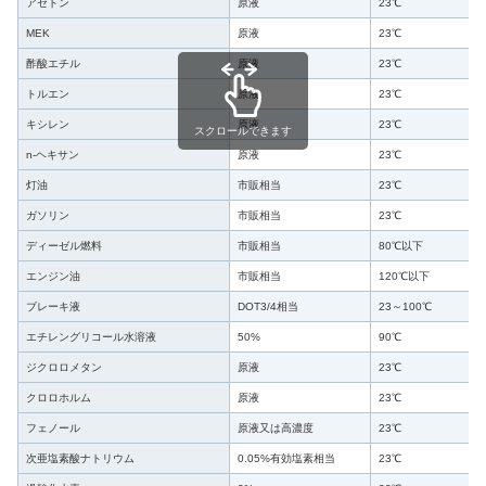
アセトン
原液
23℃
MEK
原液
23℃
酢酸エチル
原液
23℃
トルエン
原液
23℃
キシレン
原液
23℃
スクロールできます
n-ヘキサン
原液
23℃
灯油
市販相当
23℃
ガソリン
市販相当
23℃
ディーゼル燃料
市販相当
80℃以下
エンジン油
市販相当
120℃以下
ブレーキ液
DOT3/4相当
23～100℃
エチレングリコール水溶液
50%
90℃
ジクロロメタン
原液
23℃
クロロホルム
原液
23℃
フェノール
原液又は高濃度
23℃
次亜塩素酸ナトリウム
0.05%有効塩素相当
23℃