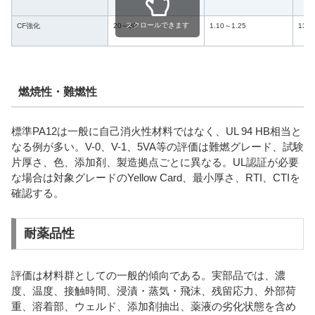
スクロールできます
CF強化
20～30
1.10～1.25
130
燃焼性・難燃性
標準PA12は一般に自己消火性材料ではなく、UL 94 HB相当と
なる例が多い。V-0、V-1、5VA等の評価は難燃グレード、試験
片厚さ、色、添加剤、製造拠点ごとに異なる。UL認証が必要
な場合は対象グレードのYellow Card、最小厚さ、RTI、CTIを
確認する。
耐薬品性
評価は材料群としての一般的傾向である。実部品では、濃
度、温度、接触時間、浸漬・蒸気・飛沫、残留応力、外部荷
重、溶着部、ウェルド、添加剤抽出、薬液の劣化状態を含め