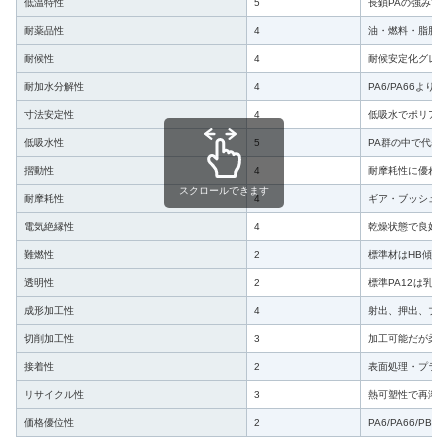
低温特性
5
長鎖PAの強みで
耐薬品性
4
油・燃料・脂肪族
耐候性
4
耐候安定化グレー
耐加水分解性
4
PA6/PA66
寸法安定性
4
低吸水でポリアミ
低吸水性
5
PA群の中で代表
摺動性
4
耐摩耗性に優れ、
スクロールできます
耐摩耗性
4
ギア・ブッシュ用
電気絶縁性
4
乾燥状態で良好。
難燃性
2
標準材はHB傾向
透明性
2
標準PA12は乳
成形加工性
4
射出、押出、ブロ
切削加工性
3
加工可能だが柔軟
接着性
2
表面処理・プライ
リサイクル性
3
熱可塑性で再溶融
価格優位性
2
PA6/PA66/P