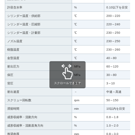
許容含水率
%
0.10以下を目安
シリンダー温度・供給部
℃
200～220
シリンダー温度・圧縮部
℃
220～240
シリンダー温度・計量部
℃
230～250
ノズル温度
℃
230～250
樹脂温度
℃
230～260
金型温度
℃
40～80
射出圧力
MPa
60～120
保圧
MPa
30～80
スクロールできます
背圧
MPa
3～10
射出速度
－
中速～高速
スクリュー回転数
rpm
50～150
滞留時間
min
10以内を目安
成形収縮率・流動方向
%
0.8～1.8
成形収縮率・流動直角方向
%
1.0～2.0
推奨肉厚
mm
0.8～3.0