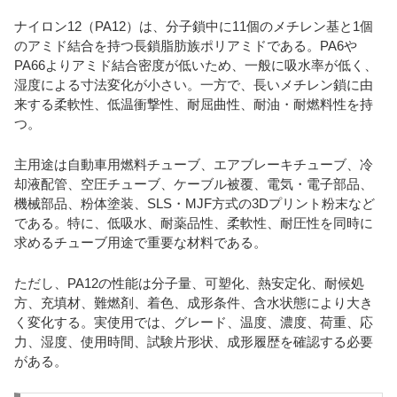
ナイロン12（PA12）は、分子鎖中に11個のメチレン基と1個
のアミド結合を持つ長鎖脂肪族ポリアミドである。PA6や
PA66よりアミド結合密度が低いため、一般に吸水率が低く、
湿度による寸法変化が小さい。一方で、長いメチレン鎖に由
来する柔軟性、低温衝撃性、耐屈曲性、耐油・耐燃料性を持
つ。
主用途は自動車用燃料チューブ、エアブレーキチューブ、冷
却液配管、空圧チューブ、ケーブル被覆、電気・電子部品、
機械部品、粉体塗装、SLS・MJF方式の3Dプリント粉末など
である。特に、低吸水、耐薬品性、柔軟性、耐圧性を同時に
求めるチューブ用途で重要な材料である。
ただし、PA12の性能は分子量、可塑化、熱安定化、耐候処
方、充填材、難燃剤、着色、成形条件、含水状態により大き
く変化する。実使用では、グレード、温度、濃度、荷重、応
力、湿度、使用時間、試験片形状、成形履歴を確認する必要
がある。