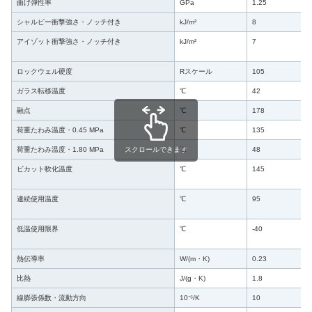
曲げ弾性率
GPa
1.25
シャルピー衝撃強さ・ノッチ付き
kJ/m²
8
アイゾット衝撃強さ・ノッチ付き
kJ/m²
7
ロックウェル硬度
Rスケール
105
ガラス転移温度
℃
42
融点
℃
178
荷重たわみ温度・0.45 MPa
℃
135
スクロールできます
荷重たわみ温度・1.80 MPa
℃
48
ビカット軟化温度
℃
145
連続使用温度
℃
95
低温使用限界
℃
-40
熱伝導率
W/(m・K)
0.23
比熱
J/(g・K)
1.8
線膨張係数・流動方向
10⁻⁵/K
10