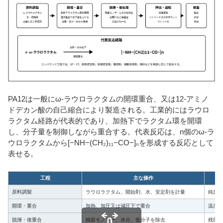
PA12は一般にω-ラウロラクタムの開環重合、又は12-アミノ
ドデカン酸の自己縮合により製造される。工業的にはラウロ
ラクタム経路が代表的であり、加熱下でラクタム環を開環
し、分子量を制御しながら重合する。代表反応は、n個のω-ラ
ウロラクタムから[−NH−(CH₂)₁₁−CO−]ₙを形成する反応として
表せる。
工程
主な操作
原料調製
ラウロラクタム、開始剤、水、安定剤を計量
純度、
開環・重合
加熱、加圧又は減圧下で重合
温度、
脱揮・後重合
残留モノマー、水分、低分子を除去
残留ラ