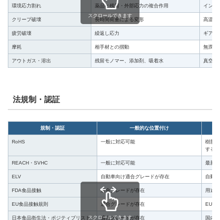
環境応力割れ
薬品と残留・外部応力の複合作用
インサ
スクロールできます
クリープ破壊
長時間荷重による変形
高温、
疲労破壊
繰返し応力
ギア、
摩耗
相手材との摺動
無潤滑
アウトガス・溶出
残留モノマー、添加剤、吸着水
真空、
法規制・認証
規制・認証
一般的な位置付け
RoHS
一般に対応可能
樹脂名
する。
REACH・SVHC
一般に対応可能
最新候
ELV
自動車向け適合グレードが存在
自動車
FDA食品接触
適合グレードが存在
用途、
EU食品接触規則
適合グレードが存在
EU 
スクロールできます
日本食品衛生法・ポジティブリスト
適合グレードが存在
国内供