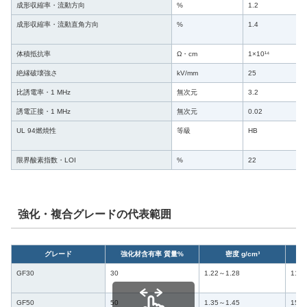
成形収縮率・流動方向
%
1.2
成形収縮率・流動直角方向
%
1.4
体積抵抗率
Ω・cm
1×10¹⁴
絶縁破壊強さ
kV/mm
25
比誘電率・1 MHz
無次元
3.2
誘電正接・1 MHz
無次元
0.02
UL 94燃焼性
等級
HB
限界酸素指数・LOI
%
22
強化・複合グレードの代表範囲
グレード
強化材含有率 質量%
密度 g/cm³
GF30
30
1.22～1.28
110
GF50
50
1.35～1.45
150