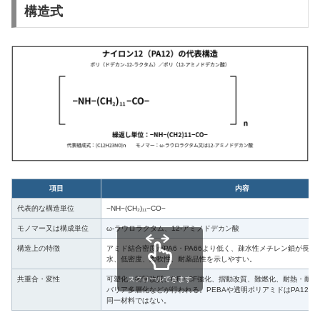
構造式
項目
内容
代表的な構造単位
−NH−(CH₂)₁₁−CO−
モノマー又は構成単位
ω-ラウロラクタム、12-アミノドデカン酸
構造上の特徴
アミド結合密度がPA6・PA66より低く、疎水性メチレン鎖が長い
水、低密度、柔軟性、耐薬品性を示しやすい。
スクロールできます
共重合・変性
可塑化、衝撃改質、GF・CF強化、摺動改質、難燃化、耐熱・耐
バリア多層化などが行われる。PEBAや透明ポリアミドはPA12関
同一材料ではない。