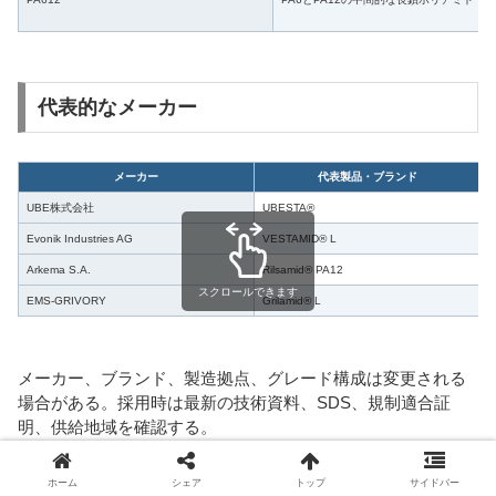
代表的なメーカー
メーカー
代表製品・ブランド
UBE株式会社
UBESTA®
Evonik Industries AG
VESTAMID® L
Arkema S.A.
Rilsamid® PA12
スクロールできます
EMS-GRIVORY
Grilamid® L
メーカー、ブランド、製造拠点、グレード構成は変更される
場合がある。採用時は最新の技術資料、SDS、規制適合証
明、供給地域を確認する。
ホーム
シェア
トップ
サイドバー
推奨確認試験