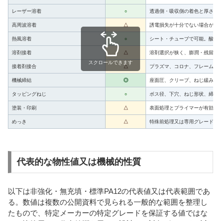
レーザー溶着
○
透過側・吸収側の着色と厚さを
高周波溶着
△
誘電損失が十分でない場合があ
熱風溶着
○
シート・チューブで可能。酸化
溶剤接着
△
溶剤選択が狭く、膨潤・残留溶
スクロールできます
接着剤接合
△
プラズマ、コロナ、フレーム、
機械締結
◎
座面圧、クリープ、ねじ緩み、
タッピングねじ
○
ボス径、下穴、ねじ形状、締付
塗装・印刷
△
表面処理とプライマーが有効。
めっき
△
特殊前処理又は専用グレードを
代表的な物性値又は機械的性質
以下は非強化・無充填・標準PA12の代表値又は代表範囲であ
る。数値は複数の公開資料で見られる一般的な範囲を整理し
たもので、特定メーカーの特定グレードを保証する値ではな