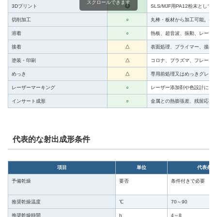
スクロールできます
3Dプリント
◎
SLS/MJF用PA12粉末と
切削加工
○
丸棒・板材から加工可能。発
溶着
○
熱板、超音波、振動、レーザ
接着
△
表面処理、プライマー、接着
塗装・印刷
△
コロナ、プラズマ、フレーム
めっき
△
専用前処理又はめっきグレー
レーザーマーキング
○
レーザー添加剤や色設計によ
インサート成形
○
金属との熱膨張差、残留応力
代表的な射出成形条件
項目
単位
代表条件
予備乾燥
要否
条件付きで必要
推奨乾燥温度
℃
70～90
推奨乾燥時間
h
4～8