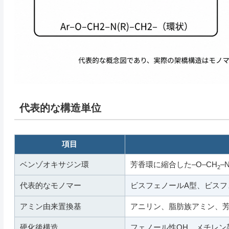
代表的な構造単位
項目
ベンゾオキサジン環
芳香環に縮合した–O–CH
–
2
代表的なモノマー
ビスフェノールA型、ビスフ
アミン由来置換基
アニリン、脂肪族アミン、
硬化後構造
フェノール性OH、メチレン