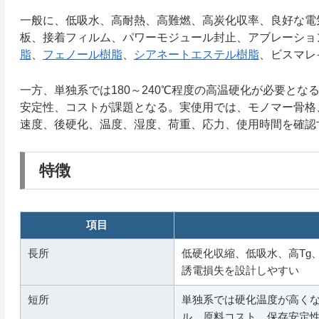
一般に、低吸水、高耐熱、高難燃、高炭化収率、良好な電
板、接着フィルム、パワーモジュール封止、アブレーショ
脂
、
フェノール樹脂
、
シアネートエステル樹脂
、ビスマレ
一方、単独系では180～240℃程度の高温硬化が必要と
安定性、コストが課題となる。実使用では、モノマー骨格
速度、後硬化、温度、湿度、荷重、応力、使用時間を確認
特徴
項目
長所
低硬化収縮、低吸水、高Tg
誘電損失を設計しやすい
短所
単独系では硬化温度が高く
ル、原料コスト、保存安定