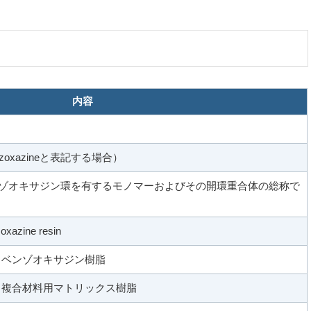
内容
nzoxazineと表記する場合）
ベンゾオキサジン環を有するモノマーおよびその開環重合体の総称で
oxazine resin
リベンゾオキサジン樹脂
、複合材料用マトリックス樹脂