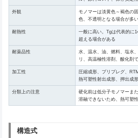
外観
モノマーは淡黄色～褐色の
色、不透明となる場合が多
耐熱性
一般に高い。Tgは代表的に1
超える場合がある
耐薬品性
水、温水、油、燃料、塩水
リ、高温極性溶剤、酸化剤
加工性
圧縮成形、プリプレグ、RT
熱可塑性射出成形、押出成
分類上の注意
硬化前は低分子モノマーま
溶融できないため、熱可塑
構造式