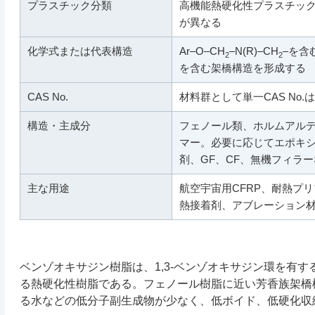
プラスチック分類
高機能熱硬化性プラスチッ
が異なる
化学式または代表構造
Ar–O–CH
–N(R)–CH
–を含
2
2
を含む架橋構造を形成する
CAS No.
材料群として単一CAS No
構造・主成分
フェノール類、ホルムアル
マー。必要に応じてエポキ
剤、GF、CF、無機フィラ
主な用途
航空宇宙用CFRP、耐熱プ
熱接着剤、アブレーション
ベンゾオキサジン樹脂は、1,3-ベンゾオキサジン環を有
る熱硬化性樹脂である。フェノール樹脂に近い芳香族架橋
る水などの低分子副生成物が少なく、低ボイド、低硬化収