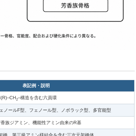
表記例・説明
N(R)–CH
–構造を含む六員環
2
ェノールF型、フェノール型、ノボラック型、多官能型
芳香族ジアミン、機能性アミン由来のR基
架橋、第三級アミン様結合を含む三次元架橋体