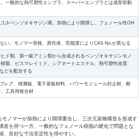
ク。一般的な熱可塑性エンプラ、スーパーエンプラとは成形挙動
む1,3-ベンゾオキサジン環。加熱により開環し、フェノール性OH
.はない。モノマー骨格、異性体、官能度によりCAS No.が異なる
デヒド類、第一級アミン類から合成されるベンゾオキサジンモノ
シ樹脂、ビスマレイミド、シアネートエステル、熱可塑性改質
ーなどを配合する
リプレグ、積層板、電子基板材料、パワーモジュール封止材、耐
材、工具用複合材
するモノマーが加熱により開環重合し、三次元架橋構造を形成す
構造を持つ一方、一般的なフェノール樹脂の硬化で問題とな
縮、良好な寸法安定性を得やすい。