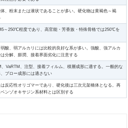
固体、粉末または液状であることが多い。硬化物は黄褐色～褐
い
45～250℃程度であり、高官能・芳香族・特殊骨格では250℃を
、弱酸、弱アルカリには比較的良好な系が多い。強酸、強アルカ
では分解、膨潤、接着界面劣化に注意する
M、VaRTM、注型、接着フィルム、積層成形に適する。一般的な
形、ブロー成形には適さない
たは反応性オリゴマーであり、硬化後は三次元架橋体となる。再
性ベンゾオキサジン系材料とは区別する