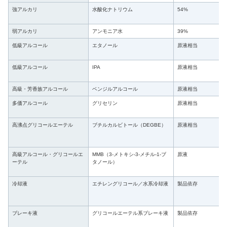
強アルカリ
水酸化ナトリウム
54%
弱アルカリ
アンモニア水
39%
低級アルコール
エタノール
原液相当
低級アルコール
IPA
原液相当
高級・芳香族アルコール
ベンジルアルコール
原液相当
多価アルコール
グリセリン
原液相当
高沸点グリコールエーテル
ブチルカルビトール（DEGBE）
原液相当
高級アルコール・グリコールエ
MMB（3-メトキシ-3-メチル-1-ブ
原液
ーテル
タノール）
冷却液
エチレングリコール／水系冷却液
製品依存
ブレーキ液
グリコールエーテル系ブレーキ液
製品依存