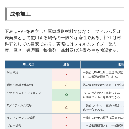
成形加工
下表はPVFを独立した厚肉成形材料ではなく、フィルム又は
表面層として使用する場合の一般的な適性である。評価は材
料群としての目安であり、実際にはフィルムタイプ、配向
度、厚さ、処理面、接着剤、基材及び設備条件を確認する。
加工方法
適性
理由
射出成形
一般的なPVFは加工温度域が狭く
×
しての流通が限定的である。
通常の溶融押出成形
△
熱分解前の安定な溶融加工余裕が小
分散キャスト・フィルム化
PVFの代表的な工業製法であり、
◎
ら連続フィルムを形成できる。
Tダイフィルム成形
一般的なペレット直接押出より、専
△
式が中心である。
インフレーション成形
×
一般的なPVFの標準加工法ではない
ブロー成形
×
中空成形用樹脂として一般流通しな