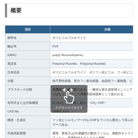
概要
項目
内容
材料名
ポリビニルフルオライド
略記号
PVF
IUPAC
poly(1-fluoroethylene)
英語名
Polyvinyl Fluoride、Poly(vinyl fluoride)
日本語名
ポリビニルフルオライド、ポリフッ化ビニル、フッ化ビニル
分類
熱可塑性樹脂、部分フッ素化樹脂、結晶性フッ素樹脂、ビニ
プラスチック分類
高機能フッ素樹脂である。一般的な射出成形用エンジニアリ
ではなく、主として薄膜表面保護材として扱われる。
化学式または代表構造
(C
H
F)
、繰り返し単位：−CH
−CHF−
2
3
n
2
スクロールできます
CAS No.
24981-14-4
構造・主成分
フッ化ビニルモノマーCH
=CHFをラジカル重合して得られ
2
マーである。
代表供給形態
透明、着色又はUV遮蔽性の配向フィルム、無配向キャストフ
フィルム、接着剤付きラミネート材料