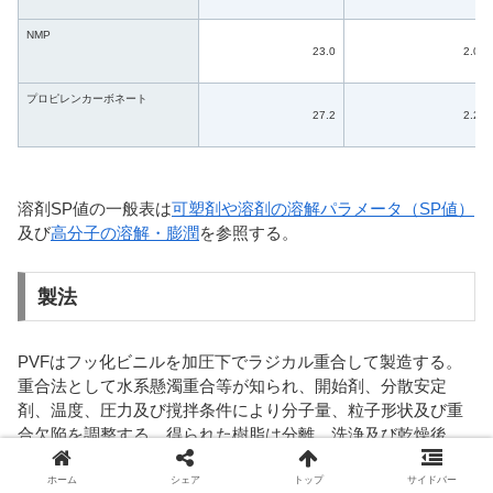
NMP
23.0
2.0
プロピレンカーボネート
27.2
2.2
溶剤SP値の一般表は
可塑剤や溶剤の溶解パラメータ（SP値）
及び
高分子の溶解・膨潤
を参照する。
製法
PVFはフッ化ビニルを加圧下でラジカル重合して製造する。
重合法として水系懸濁重合等が知られ、開始剤、分散安定
剤、温度、圧力及び撹拌条件により分子量、粒子形状及び重
合欠陥を調整する。得られた樹脂は分離、洗浄及び乾燥後、
工業用フィルムでは潜在溶剤を含む分散体へ調製し、キャス
ト、加熱融着、延伸、熱処理、表面処理、検査及び巻取りを
ホーム
シェア
トップ
サイドバー