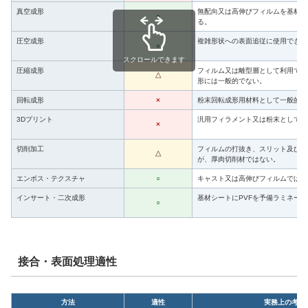
真空成形
無配向又は高伸びフィルムを基材シ
○
る。
圧空成形
複雑形状への表面追従に使用できる
○
スクロールできます
圧縮成形
フィルム又は離型層として利用でき
△
形には一般的でない。
回転成形
×
粉末回転成形用材料として一般的で
3Dプリント
汎用フィラメント又は粉末としての
×
切削加工
フィルムの打抜き、スリット及びト
△
が、厚肉切削材ではない。
エンボス・テクスチャ
○
キャスト又は高伸びフィルムでは表
インサート・二次成形
基材シートにPVFを予備ラミネー
○
接合・表面処理適性
方法
適性
実務上の考え