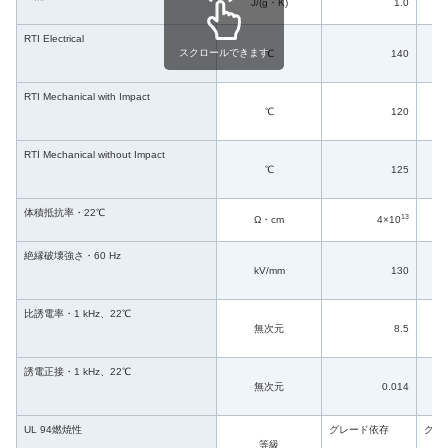
J/(g・K)
1.0
RTI Electrical
スクロールできます
℃
140
RTI Mechanical with Impact
℃
120
RTI Mechanical without Impact
℃
125
体積抵抗率・22℃
13
Ω・cm
4×10
絶縁破壊強さ・60 Hz
kV/mm
130
比誘電率・1 kHz、22℃
無次元
8.5
誘電正接・1 kHz、22℃
無次元
0.014
UL 94燃焼性
グレード依存
グレ
等級