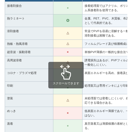
接着剤接合
接着処理面ではアクリル、ポリエス
○
ム系接着剤を使用できる。
熱ラミネート
金属、PET、PVC、木質板、布及
◎
として代表的である。
溶剤接着
常温でPVFを容易に溶解する一般
△
溶剤接着は困難である。
熱板・熱風溶着
△
フィルムグレード及び積層構成によ
超音波・振動溶着
×
単独PVF薄膜の一般的な接合法で
高周波溶着
誘電損失はあるが、PVFフィルム
△
一般化しにくい。
コロナ・プラズマ処理
表面エネルギーを高め、接着及び印
○
スクロールできます
印刷
処理面又は専用インキにより印刷可
○
塗装
未処理面では密着しにくいが、表面
△
応できる場合がある。
めっき
低表面エネルギー薄膜であり、一般
×
はない。
蒸着
真空蒸着又は薄膜積層の基材として
○
る。