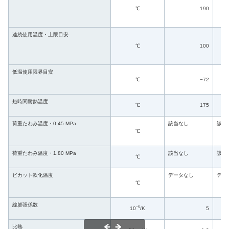
℃
190
連続使用温度・上限目安
℃
100
低温使用限界目安
℃
−72
短時間耐熱温度
℃
175
荷重たわみ温度・0.45 MPa
該当なし
該当
℃
荷重たわみ温度・1.80 MPa
該当なし
該当
℃
ビカット軟化温度
データなし
デー
℃
線膨張係数
−5
10
/K
5
比熱