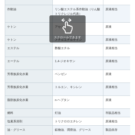
作動油
リン酸エステル系作動油（りん酸
原液相当
トリクレジル代表）
ケトン
アセトン
原液
スクロールできます
ケトン
メチルエチルケトン
原液相当
エステル
酢酸エチル
原液相当
エーテル
1,4-ジオキサン
原液相当
芳香族炭化水素
ベンゼン
原液
芳香族炭化水素
トルエン、キシレン
原液相当
脂肪族炭化水素
n-ヘプタン
原液
燃料
灯油
市販品相当
塩素系溶剤
トリクロロエチレン
原液相当
油・グリース
鉱物油、潤滑油、グリース
製品依存