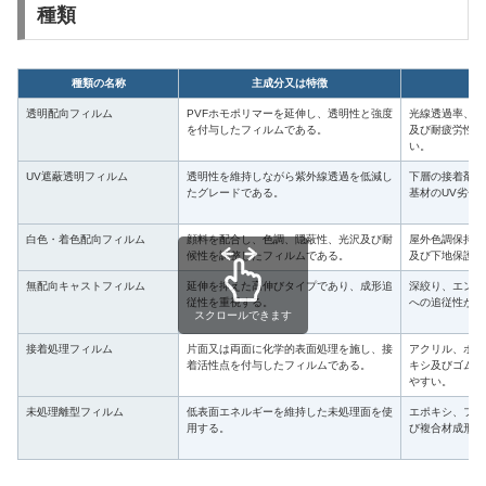
種類
種類の名称
主成分又は特徴
透明配向フィルム
PVFホモポリマーを延伸し、透明性と強度
光線透過率、耐
を付与したフィルムである。
及び耐疲労性の
い。
UV遮蔽透明フィルム
透明性を維持しながら紫外線透過を低減し
下層の接着剤、
たグレードである。
基材のUV劣化
白色・着色配向フィルム
顔料を配合し、色調、隠蔽性、光沢及び耐
屋外色調保持、
候性を調整したフィルムである。
及び下地保護に
無配向キャストフィルム
延伸を抑えた高伸びタイプであり、成形追
深絞り、エンボ
従性を重視する。
への追従性が高
スクロールできます
接着処理フィルム
片面又は両面に化学的表面処理を施し、接
アクリル、ポリ
着活性点を付与したフィルムである。
キシ及びゴム系
やすい。
未処理離型フィルム
低表面エネルギーを維持した未処理面を使
エポキシ、フェ
用する。
び複合材成形で