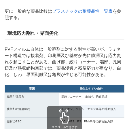
更に一般的な薬品比較は
プラスチックの耐薬品性一覧表
を参
照する。
環境応力割れ・界面劣化
PVFフィルム自体は一般溶剤に対する耐性が高いが、ラミネ
ート構造では接着剤、印刷層及び基材が先に膨潤又は応力割
れを起こすことがある。曲げ部、絞りコーナー、端部、孔周
辺及び熱収縮拘束部では、薬品浸透と残留応力が重なり、白
化、しわ、界面剥離又は亀裂が生じる可能性がある。
要因
発生しやすい条件
残留引張応力
深絞りコーナー、折曲げ、拘束収縮
端
接着剤の溶剤膨潤
トルエン、ケトン、エステル等の端面侵入
浮
基材のESC
PC、ABS、PS、PMMA等の残留応力部
基
スクロールできます