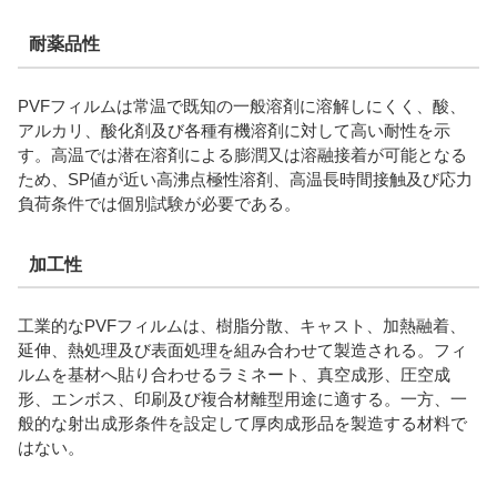
耐薬品性
PVFフィルムは常温で既知の一般溶剤に溶解しにくく、酸、
アルカリ、酸化剤及び各種有機溶剤に対して高い耐性を示
す。高温では潜在溶剤による膨潤又は溶融接着が可能となる
ため、SP値が近い高沸点極性溶剤、高温長時間接触及び応力
負荷条件では個別試験が必要である。
加工性
工業的なPVFフィルムは、樹脂分散、キャスト、加熱融着、
延伸、熱処理及び表面処理を組み合わせて製造される。フィ
ルムを基材へ貼り合わせるラミネート、真空成形、圧空成
形、エンボス、印刷及び複合材離型用途に適する。一方、一
般的な射出成形条件を設定して厚肉成形品を製造する材料で
はない。