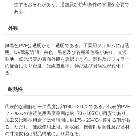
生するおそれがあり、過熱及び焼却条件の管理が必要で
ある。
外観
無着色PVFは透明から半透明である。工業用フィルムには透
明、UV遮蔽透明、白色、黒色及び各種着色品があり、光沢、
梨地、低光沢等の表面外観を選択できる。顔料及びフィラー
の配合により密度、光線透過率、伸び及び耐候性が変化す
る。
耐熱性
代表的な融解ピーク温度は約190～210℃である。代表的PVF
フィルムの連続使用温度範囲は約−70～105℃が目安であり、
加工又は離型用途では短時間に約175～204℃へ達する例があ
る。ただし、連続使用上限、熱収縮、接着剤耐熱性及び基材
の寸法変化は製品構成により異なる。