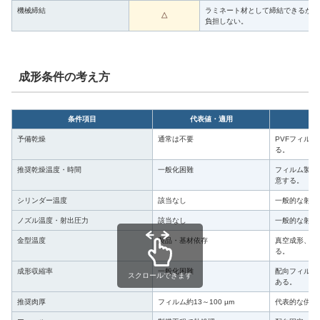
機械締結
ラミネート材として締結できるが、
△
負担しない。
成形条件の考え方
条件項目
代表値・適用
予備乾燥
通常は不要
PVFフィル
る。
推奨乾燥温度・時間
一般化困難
フィルム製品
意する。
シリンダー温度
該当なし
一般的な射出
ノズル温度・射出圧力
該当なし
一般的な射出
金型温度
製品・基材依存
真空成形、圧
る。
成形収縮率
一般化困難
配向フィルム
スクロールできます
ある。
推奨肉厚
フィルム約13～100 µm
代表的な供給