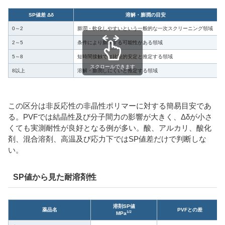
SP値差 Δδ
溶解・膨潤の目安
0～2
膨潤・軟化しやすいという一般的な一次スクリーニング領域
2～5
条件により膨潤する可能性がある領域
5～8
短時間接触では比較的安定と推定する領域
スクロールできます
8以上
溶解・膨潤しにくいと推定する領域
この区分は非反応性の非晶性ポリマーに対する簡易目安であ
る。PVFでは結晶性及び分子間力の影響が大きく、Δδが小さ
くても実測耐性が良好となる例が多い。酸、アルカリ、酸化
剤、混合溶剤、高温及び応力下ではSP値差だけで判断しな
い。
SP値から見た耐溶剤性
溶剤SP値
薬品名
PVFとの差
1/2
MPa