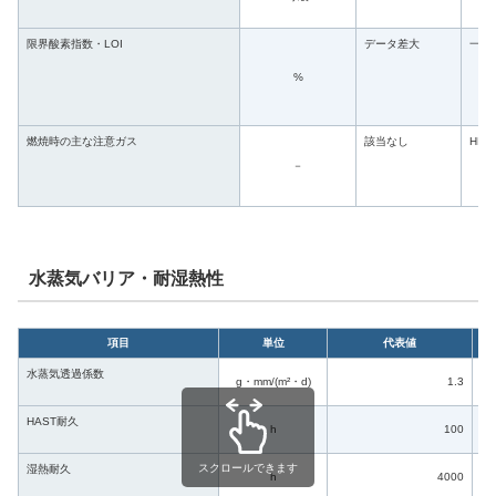
限界酸素指数・LOI
データ差大
一般
%
燃焼時の主な注意ガス
該当なし
HF等
－
水蒸気バリア・耐湿熱性
項目
単位
代表値
水蒸気透過係数
3
g・mm/(m²・d)
1.3
ィ
HAST耐久
1
h
100
スクロールできます
湿熱耐久
8
h
4000