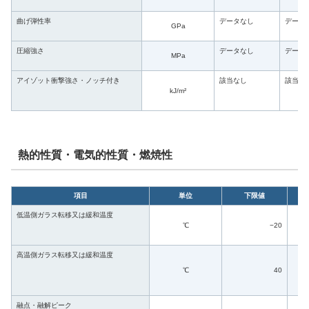
曲げ弾性率
データなし
データ
GPa
圧縮強さ
データなし
データ
MPa
アイゾット衝撃強さ・ノッチ付き
該当なし
該当な
kJ/m²
熱的性質・電気的性質・燃焼性
項目
単位
下限値
低温側ガラス転移又は緩和温度
℃
−20
高温側ガラス転移又は緩和温度
℃
40
融点・融解ピーク