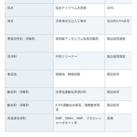
塩水
塩化ナトリウム水溶液
10%
海水
天然海水又は人工海水
塩分約3.5%目安
界面活性剤・消毒剤
第四級アンモニウム塩系消毒剤
製品使用濃度
洗浄剤
中性クリーナー
製品使用濃度
食品油
植物油、動物油脂
製品依存
酸化剤・消毒剤
次亜塩素酸塩系漂白剤
製品依存
酸化剤・消毒剤
0.5%過酸化水素系、過酢酸併用
製品依存
系
高温潜在溶剤
DMF、DMAc、NMP、プロピレン
原液
カーボネート等