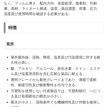
なく、フィルム厚さ、配向方向、表面処理、接着剤、印刷
層、基材、ラミネート構成、温度、薬品濃度、荷重、応力、
湿度及び使用時間を確認する必要がある。
特徴
長所
屋外紫外線、湿熱、降雨、塩害及び汚染環境に対する耐
久性が高い。
酸、アルカリ、アルコール、炭化水素、ケトン、エステ
ル及び塩素系溶剤を含む広範な薬品に耐える。
透明グレードから着色グレードまであり、薄膜で柔軟
性、耐疲労性及び耐衝撃性を付与できる。
可塑剤を使用しない代表製品では、可塑剤移行、べたつ
き及び長期硬化の懸念が小さい。
吸水が小さく、湿熱条件でも機械特性及び外観を維持し