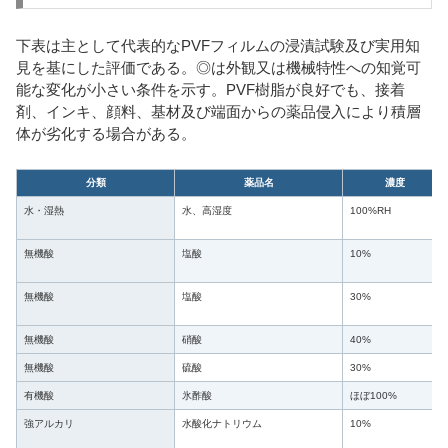
下表は主として代表的なPVFフィルムの浸漬試験及び実用知
見を基にした評価である。◎は外観又は機械特性への知覚可
能な変化が小さい条件を示す。PVF樹脂が良好でも、接着
剤、インキ、顔料、基材及び端面からの薬品侵入により積層
体が劣化する場合がある。
分類
薬品名
濃度
水・湿熱
水、高湿度
100%RH
無機酸
塩酸
10%
無機酸
塩酸
30%
無機酸
硝酸
40%
無機酸
硫酸
30%
有機酸
氷酢酸
ほぼ100%
強アルカリ
水酸化ナトリウム
10%