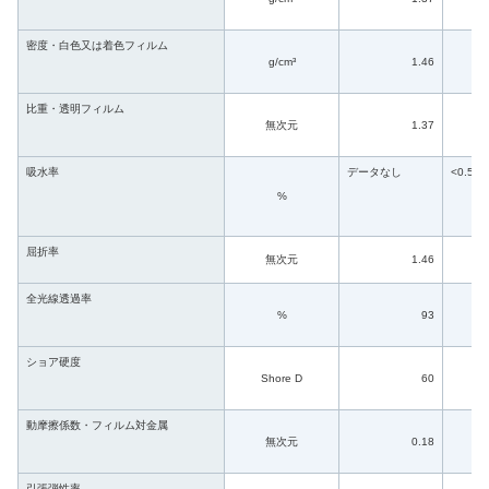
密度・白色又は着色フィルム
g/cm³
1.46
比重・透明フィルム
無次元
1.37
吸水率
データなし
<0.5
%
屈折率
無次元
1.46
全光線透過率
%
93
ショア硬度
Shore D
60
動摩擦係数・フィルム対金属
無次元
0.18
引張弾性率