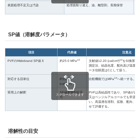
表面処理不足又は汚染
処理面取り違え、油、離型剤、長期保管
初
SP値（溶解度パラメータ）
項目
代表値
注意点
1/2
1/2
PVFのHildebrand SP値 δ
約25.0 MPa
文献値12.20 (cal/cm³)
をSI換算し
測定法、結晶化度、配向及び温度に
ータ信頼度はCとして扱う。
1/2
対応する旧単位
約12.2
比較機能ではMPa
へ統一する。
1/2
(cal/cm³)
実用上の解釈
SP値単独判定不
PVFは高結晶性であり、SP値が近い
スクロールできます
可
又はベンジルアルコールでも常温で
い。高温潜在溶剤、拡散、配向、接
せて評価する。
溶解性の目安