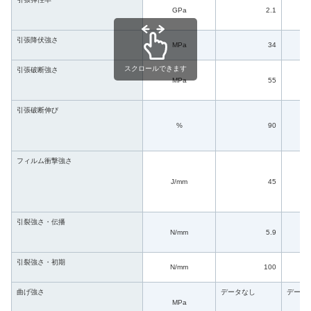
GPa
2.1
引張降伏強さ
MPa
34
スクロールできます
引張破断強さ
MPa
55
引張破断伸び
%
90
フィルム衝撃強さ
J/mm
45
引裂強さ・伝播
N/mm
5.9
引裂強さ・初期
N/mm
100
曲げ強さ
データなし
データ
MPa