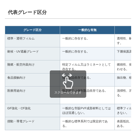
代表グレード区分
グレード区分
一般的な有無
標準・透明フィルム
一般的に存在する。
透明性、耐候
す。
耐候・UV遮蔽グレード
一般的に存在する。
下層保護及び
難燃・航空内装向け
特定フィルム又はラミネートとして
燃焼性、発煙
存在する。
わせる。
食品接触向け
個別製品依存である。
抽出物、移行
医療用途向け
限定的又は個別製品依存である。
清掃性、消毒
スクロールできます
る。
GF強化・CF強化
一般的な市販PVF成形材料としては
標準フィルム
ほぼ流通しない。
きない。
摺動・導電グレード
一般的な標準系列では限定的であ
表面抵抗、摩
る。
ある。