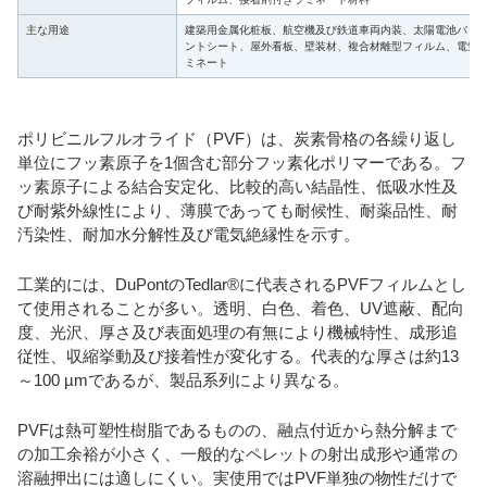
主な用途
建築用金属化粧板、航空機及び鉄道車両内装、太陽電池バッ
ントシート、屋外看板、壁装材、複合材離型フィルム、電気
ミネート
ポリビニルフルオライド（PVF）は、炭素骨格の各繰り返し
単位にフッ素原子を1個含む部分フッ素化ポリマーである。フ
ッ素原子による結合安定化、比較的高い結晶性、低吸水性及
び耐紫外線性により、薄膜であっても耐候性、耐薬品性、耐
汚染性、耐加水分解性及び電気絶縁性を示す。
工業的には、DuPontのTedlar®に代表されるPVFフィルムとし
て使用されることが多い。透明、白色、着色、UV遮蔽、配向
度、光沢、厚さ及び表面処理の有無により機械特性、成形追
従性、収縮挙動及び接着性が変化する。代表的な厚さは約13
～100 µmであるが、製品系列により異なる。
PVFは熱可塑性樹脂であるものの、融点付近から熱分解まで
の加工余裕が小さく、一般的なペレットの射出成形や通常の
溶融押出には適しにくい。実使用ではPVF単独の物性だけで