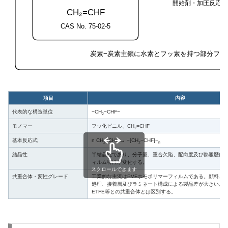
開始剤・加圧反応系
CH₂=CHF
CAS No. 75-02-5
炭素−炭素主鎖に水素とフッ素を持つ部分フッ
項目
内容
代表的な構造単位
−CH
−CHF−
2
モノマー
フッ化ビニル、CH
=CHF
2
基本反応式
n CH
=CHF → −[CH
−CHF]−
2
2
n
結晶性
半結晶性であり、分子量、重合欠陥、配向度及び熱履歴に
ィルム特性が変化する。
スクロールできます
共重合体・変性グレード
工業的な主流はPVFホモポリマーフィルムである。顔料、U
処理、接着層及びラミネート構成による製品差が大きい。PV
ETFE等との共重合体とは区別する。