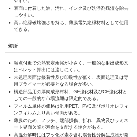
やすい。
表面に付着した油、汚れ、インク及び洗浄剤残渣を除去
しやすい。
高い絶縁破壊強さを持ち、薄膜電気絶縁材料として使用
できる。
短所
融点付近での熱安定余裕が小さく、一般的な射出成形又
はペレット押出には適しにくい。
未処理表面は接着性及び印刷性が低く、表面処理又は専
用プライマーが必要となる場合が多い。
構造部品用の厚肉成形材料、GF強化材及びCF強化材と
しての一般的な市場流通は限定的である。
フィルム単体の価格は汎用PET、PVC及びポリオレフィ
ンフィルムより高い傾向がある。
薄膜のため、ノッチ、端部損傷、折れ、異物及びラミネ
ート界面欠陥が寿命を支配する場合がある。
高温分解時にはフッ化水素を含む腐食性分解生成物が発