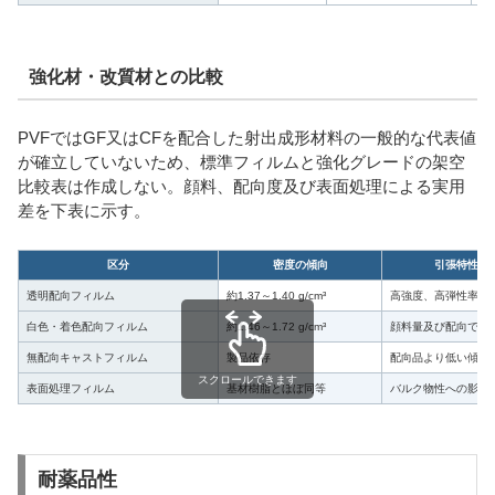
強化材・改質材との比較
PVFではGF又はCFを配合した射出成形材料の一般的な代表値
が確立していないため、標準フィルムと強化グレードの架空
比較表は作成しない。顔料、配向度及び表面処理による実用
差を下表に示す。
区分
密度の傾向
引張特性の
透明配向フィルム
約1.37～1.40 g/cm³
高強度、高弾性率
白色・着色配向フィルム
約1.46～1.72 g/cm³
顔料量及び配向で変
無配向キャストフィルム
製品依存
配向品より低い傾向
スクロールできます
表面処理フィルム
基材樹脂とほぼ同等
バルク物性への影響
耐薬品性