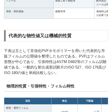
アニール
製膜工程で熱処理
配向固定、収
ニールは収縮
滞留・局所過熱
厳重管理
過熱時は変色
が必要である
代表的な物性値又は機械的性質
下表は主として非強化PVFホモポリマーを用いた代表的な市
販フィルムの公開値を整理したものである。PVFはフィルム
形態が中心であり、引張特性はASTM D882等のフィルム試験
値である。一般的な射出成形試験片のISO 527、ISO 178及び
ISO 180の値と単純比較しない。
物理的性質・引張特性・フィルム特性
項目
単位
下限値
代
密度・透明フィルム
g/cm³
1.37