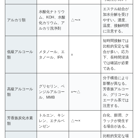
エステル結合が
水酸化ナトリウ
加水分解を受け
ム、KOH、水酸
アルカリ類
△〜×
やすい。濃度、
化カリウム、ア
温度、接触時間
ルカリ洗浄剤
に注意する。
短時間接触では
比較的安定な場
低級アルコール
メタノール、エ
合が多い。応力
○
類
タノール、IPA
下、長時間浸漬
では確認が必要
である。
分子構造により
影響が異なる。
グリセリン、ベ
高級アルコール
芳香族アルコー
ンジルアルコー
○〜△
類
ル、グリコール
ル、MMB
エーテル系では
注意する。
トルエン、キシ
白化、膨潤、ク
芳香族炭化水素
レン、エチルベ
△〜×
ラックが発生す
類
ンゼン
る場合がある。
比較的安定な場