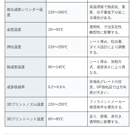
高温滞留で熱劣化、黄
射出成形シリンダー温
220〜260℃
変、分子量低下が起こ
度
る場合がある。
透明性、寸法安定性、
金型温度
20〜50℃
離型性に影響する。
シート厚み、吐出量、
押出温度
210〜250℃
ダイス設計により調整
する。
シート厚み、加熱方
熱成形温度
90〜140℃
式、成形深さにより異
なる。
非強化グレードの目
成形収縮率
0.2〜0.6％
安。GF強化品では方向
差が大きい。
フィラメントメーカー
3Dプリントノズル温度
220〜250℃
推奨条件を優先する。
反り、密着、糸引き、
3Dプリントベッド温度
60〜85℃
透明性に影響する。