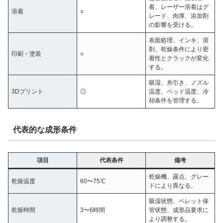
着、レーザー溶着はグ
溶着
○
レード、肉厚、添加剤
の影響を受ける。
表面処理、インキ、溶
剤、乾燥条件により密
印刷・塗装
○
着性とクラックが変化
する。
吸湿、糸引き、ノズル
3Dプリント
◎
温度、ベッド温度、冷
却条件を管理する。
代表的な成形条件
項目
代表条件
備考
乾燥機、露点、グレー
乾燥温度
60〜75℃
ドにより異なる。
吸湿状態、ペレット保
乾燥時間
3〜6時間
管状態、成形品要求に
より調整する。