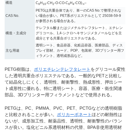
構造
C
H
-CH
-O-CO-C
H
-CO]-
–
6
10
2
6
4
n
PETGは共重合体であり、単一のCAS No.で整理されな
CAS No.
い場合が多い。PET系ポリエステルとして 25038-59-9
が参照される場合がある。
テレフタル酸またはジメチルテレフタレート、エチレン
構造・主成分
グリコール、1,4-シクロヘキサンジメタノールなどを主
成分とする共重合ポリエステルである。
透明シート、食品容器、化粧品容器、医療部品、ディス
主な用途
プレイ部材、カード、POP、包装材、3Dプリンター用フ
ィラメント、透明成形品など。
PETG樹脂は、
ポリエチレンテレフタレート
をグリコール変性
した透明共重合ポリエステルである。一般的なPETと比較し
て結晶化しにくく、透明性、耐衝撃性、熱成形性、押出シー
ト成形性に優れる。特に透明シート、容器、医療・衛生関連
部品、3Dプリンター用フィラメントなどで使用される。
PETGは、PC、PMMA、PVC、PET、PCTGなどの透明樹脂
と比較されることが多い。
ポリカーボネート
ほどの耐熱性は
ないが、成形加工性、耐薬品性、透明性、耐衝撃性のバラン
スが良い。塩化ビニル系透明材料の代替、BPA非使用透明材