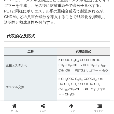
ゴマーを生成し、その後に溶融重縮合で高分子量化する。
PETと同様にポリエステル系の重縮合反応で製造されるが、
CHDMなどの共重合成分を導入することで結晶化を抑制し、
透明性と熱成形性を付与する。
代表的な反応式
工程
代表反応式
n HOOC-C
H
-COOH + m HO-
6
4
CH
-CH
-OH + k HO-CH
-C
H
-
直接エステル化
2
2
2
6
10
CH
-OH → PETGオリゴマー + H
O
2
2
n CH
OOC-C
H
-COOCH
+ m
3
6
4
3
HO-CH
-CH
-OH + k HO-CH
-
2
2
2
エステル交換
C
H
-CH
-OH → PETGオリゴマ
6
10
2
ー + CH
OH
3
PETGオリゴマー → [-O-R-O-CO-
重縮合
C
H
-CO-]
+ HO-R-OH
6
4
n
ホーム
シェア
トップ
サイドバー