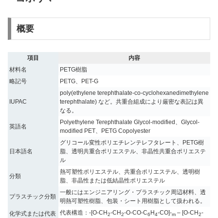
概要
項目
内容
材料名
PETG樹脂
略記号
PETG、PET-G
poly(ethylene terephthalate-co-cyclohexanedimethylene
IUPAC
terephthalate) など。共重合組成により厳密な表記は異
なる。
Polyethylene Terephthalate Glycol-modified、Glycol-
英語名
modified PET、PETG Copolyester
グリコール変性ポリエチレンテレフタレート、PETG樹
日本語名
脂、透明共重合ポリエステル、非晶性共重合ポリエステ
ル
熱可塑性ポリエステル、共重合ポリエステル、透明樹
分類
脂、非晶性または低結晶性ポリエステル
一般にはエンジニアリング・プラスチック周辺材料、透
プラスチック分類
明熱可塑性樹脂、包装・シート用樹脂として扱われる。
代表構造：-[O-CH
-CH
-O-CO-C
H
-CO]-
– [O-CH
-
化学式または代表
2
2
6
4
m
2