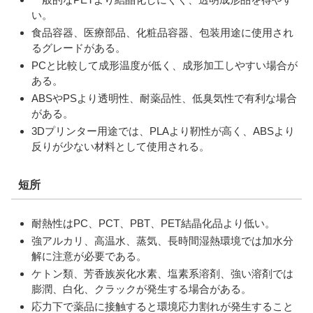
い。
食品容器、医療部品、化粧品容器、包装用途に使用され
るグレードがある。
PCと比較して成形温度が低く、成形加工しやすい場合が
ある。
ABSやPSより透明性、耐薬品性、低臭気性で有利な場合
がある。
3Dプリンター用途では、PLAより靭性が高く、ABSより
反りが少ない材料として使用される。
短所
耐熱性はPC、PCT、PBT、PET結晶化品より低い。
強アルカリ、高温水、蒸気、長時間湿熱環境では加水分
解に注意が必要である。
ケトン類、芳香族炭化水素、塩素系溶剤、強い溶剤では
膨潤、白化、クラックが発生する場合がある。
応力下で薬品に接触すると環境応力割れが発生すること