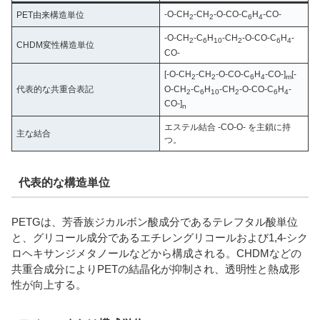
-O-CH
-CH
-O-CO-C
H
-CO-
PET由来構造単位
2
2
6
4
-O-CH
-C
H
-CH
-O-CO-C
H
-
2
6
10
2
6
4
CHDM変性構造単位
CO-
[-O-CH
-CH
-O-CO-C
H
-CO-]
[-
2
2
6
4
m
O-CH
-C
H
-CH
-O-CO-C
H
-
代表的な共重合表記
2
6
10
2
6
4
CO-]
n
エステル結合 -CO-O- を主鎖に持
主な結合
つ。
代表的な構造単位
PETGは、芳香族ジカルボン酸成分であるテレフタル酸単位
と、グリコール成分であるエチレングリコールおよび1,4-シク
ロヘキサンジメタノールなどから構成される。CHDMなどの
共重合成分によりPETの結晶化が抑制され、透明性と熱成形
性が向上する。