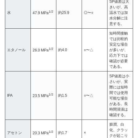
SP値差は大
きいが、高
1/2
水
約25.9
◎〜○
温水では加
47.9 MPa
水分解に注
意する。
短時間接触
では比較的
安定な場合
1/2
エタノール
約4.0
○〜△
が多いが、
26.0 MPa
応力下では
確認が必要
である。
SP値差は小
さいが、実
際には短時
間では使用
1/2
IPA
約1.5
○〜△
23.5 MPa
可能な場合
がある。長
時間浸漬は
確認する。
膨潤、白
化、クラッ
1/2
アセトン
約1.7
×
20.3 MPa
クが起こり