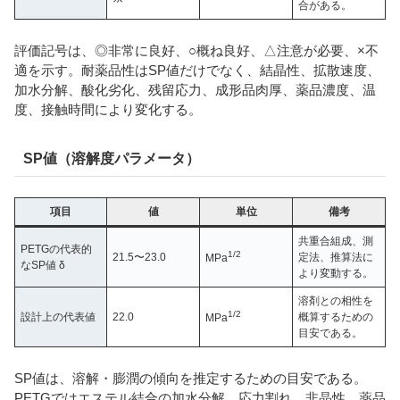
合がある。
評価記号は、◎非常に良好、○概ね良好、△注意が必要、×不
適を示す。耐薬品性はSP値だけでなく、結晶性、拡散速度、
加水分解、酸化劣化、残留応力、成形品肉厚、薬品濃度、温
度、接触時間により変化する。
SP値（溶解度パラメータ）
項目
値
単位
備考
共重合組成、測
PETGの代表的
1/2
21.5〜23.0
定法、推算法に
MPa
なSP値 δ
より変動する。
溶剤との相性を
1/2
設計上の代表値
22.0
概算するための
MPa
目安である。
SP値は、溶解・膨潤の傾向を推定するための目安である。
PETGではエステル結合の加水分解、応力割れ、非晶性、薬品