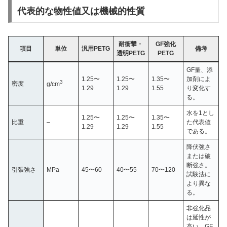
代表的な物性値又は機械的性質
耐衝撃・
GF強化
項目
単位
汎用PETG
備考
透明PETG
PETG
GF量、添
1.25〜
1.25〜
1.35〜
加剤によ
3
密度
g/cm
1.29
1.29
1.55
り変化す
る。
水を1とし
1.25〜
1.25〜
1.35〜
比重
–
た代表値
1.29
1.29
1.55
である。
降伏強さ
または破
断強さ。
引張強さ
MPa
45〜60
40〜55
70〜120
試験法に
より異な
る。
非強化品
は延性が
高い。GF