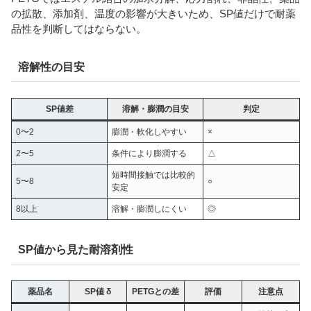
の拡散、添加剤、温度の影響が大きいため、SP値だけで耐薬
品性を判断してはならない。
溶解性の目安
SP値差
溶解・膨潤の目安
判定
0〜2
膨潤・軟化しやすい
×
2〜5
条件により膨潤する
△
短時間接触では比較的
5〜8
○
安定
8以上
溶解・膨潤しにくい
◎
SP値から見た耐溶剤性
薬品名
SP値 δ
PETGとの差
評価
注意点