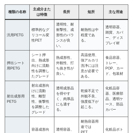
主成分また
種類の名称
長所
短所
主な用途
は特徴
透明性、耐
透明容器、
標準的なグ
衝撃性、成
耐熱性は中
雑貨、カバ
汎用PETG
リコール変
形性のバラ
程度であ
ー、ディス
性PET
ンスが良
る。
プレイ材
い。
シート押
高温使用、
熱成形性、
食品容器、
出、熱成形
強アルカリ
押出シート
外観性、打
トレー、
向けに流動
洗浄には注
用PETG
ち抜き性が
POP、カー
性を調整し
意が必要で
良い。
ド、包装材
たグレード
ある。
射出成形向
透明成形品
化粧品容
けに流動
乾燥不足で
を得やす
器、医療部
射出成形用
性、離型
外観不良、
く、肉厚品
品、透明ケ
PETG
性、衝撃性
強度低下が
にも適す
ース、部品
を調整した
起こる。
る。
カバー
グレード
耐熱容器用
途では
容器成形向
透明容器、
化粧品ボト
PET、