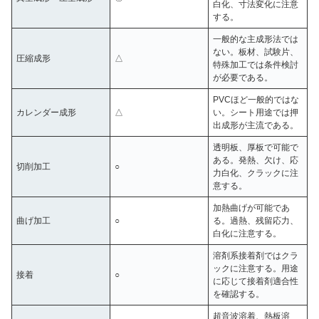
白化、寸法変化に注意
する。
一般的な主成形法では
ない。板材、試験片、
圧縮成形
△
特殊加工では条件検討
が必要である。
PVCほど一般的ではな
カレンダー成形
△
い。シート用途では押
出成形が主流である。
透明板、厚板で可能で
ある。発熱、欠け、応
切削加工
○
力白化、クラックに注
意する。
加熱曲げが可能であ
曲げ加工
○
る。過熱、残留応力、
白化に注意する。
溶剤系接着剤ではクラ
ックに注意する。用途
接着
○
に応じて接着剤適合性
を確認する。
超音波溶着、熱板溶