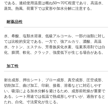
である。連続使用温度は概ね50〜70℃程度であり、高温水、
蒸気、熱風、荷重下では変形や加水分解に注意する。
耐薬品性
水、希酸、塩類水溶液、低級アルコール、一部の油類に対し
ては比較的安定である。一方で、強アルカリ、濃酸、高温
水、ケトン、エステル、芳香族炭化水素、塩素系溶剤では白
化、膨潤、軟化、クラック、強度低下が生じる場合がある。
加工性
射出成形、押出シート、ブロー成形、真空成形、圧空成形、
切削加工、曲げ加工、印刷、接着、溶着などに対応しやす
い。吸湿による加水分解を避けるため、成形前乾燥が重要で
ある。シート用途では低温で熱成形しやすいが、過熱すると
たれ、白化、寸法変化が生じる。