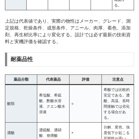
る。
上記は代表値であり、実際の物性はメーカー、グレード、測
定規格、乾燥条件、成形条件、アニール、肉厚、着色、添加
剤、再生材比率により変化する。設計では必ず最新の技術資
料と実機評価を確認する。
耐薬品性
薬品分類
代表薬品
評価
注意点
希酸では比較的
希塩酸、希硫
安定である。濃
酸、酢酸水溶
酸、高温、長時
酸類
○
液、クエン酸水
間接触では劣化
溶液
する場合があ
る。
分解、変色、強
濃硫酸、濃硝
濃酸
×
度低下が起こる
酸、発煙酸
可能性が高い。