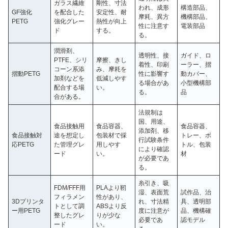
ガラス繊維
剛性、寸法
われ、成形
構造部品、
GF強化
を配合した
安定性、耐
摩耗、異方
機構部品、
PETG
強化グレー
熱性が向上
性に注意す
電装部品
ド
する。
る。
潤滑剤、
透明性、接
ガイド、ロ
PTFE、シリ
摩擦、きし
着性、印刷
ーラー、摺
コーン系添
み、摩耗を
摺動PETG
性に影響す
動カバー、
加剤などを
低減しやす
る場合があ
小型機構部
配合する場
い。
る。
品
合がある。
法規制は
国、用途、
食品接触用
食品容器、
食品容器、
添加剤、移
食品接触対
途を想定し
包装材で採
トレー、ボ
行試験条件
応PETG
た管理グレ
用しやす
トル、包装
により確認
ード
い。
材
が必要であ
る。
糸引き、吸
FDM/FFF用
PLAより靭
湿、表面荒
試作品、治
フィラメン
性があり、
3Dプリンタ
れ、寸法精
具、透明部
トとして調
ABSより反
ー用PETG
度に注意が
品、機構確
整したグレ
りが少な
必要であ
認モデル
ード
い。