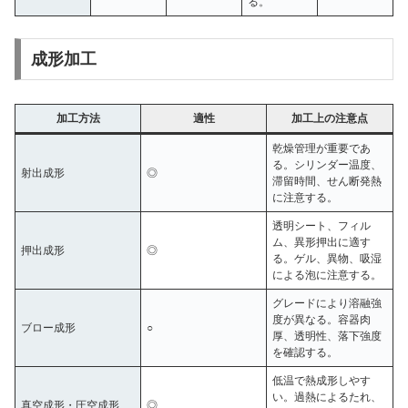
る。
成形加工
加工方法
適性
加工上の注意点
乾燥管理が重要であ
る。シリンダー温度、
射出成形
◎
滞留時間、せん断発熱
に注意する。
透明シート、フィル
ム、異形押出に適す
押出成形
◎
る。ゲル、異物、吸湿
による泡に注意する。
グレードにより溶融強
度が異なる。容器肉
ブロー成形
○
厚、透明性、落下強度
を確認する。
低温で熱成形しやす
い。過熱によるたれ、
真空成形・圧空成形
◎