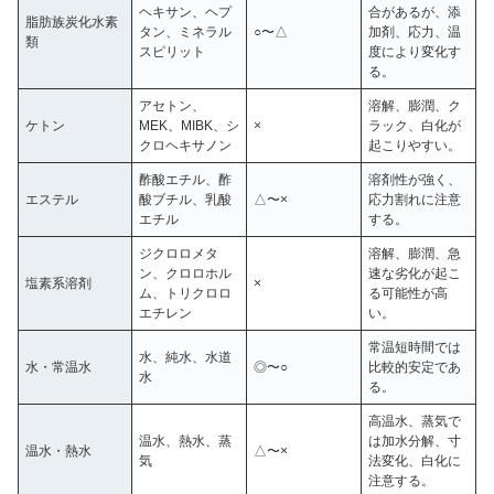
ヘキサン、ヘプ
合があるが、添
脂肪族炭化水素
タン、ミネラル
○〜△
加剤、応力、温
類
スピリット
度により変化す
る。
アセトン、
溶解、膨潤、ク
ケトン
MEK、MIBK、シ
×
ラック、白化が
クロヘキサノン
起こりやすい。
酢酸エチル、酢
溶剤性が強く、
エステル
酸ブチル、乳酸
△〜×
応力割れに注意
エチル
する。
ジクロロメタ
溶解、膨潤、急
ン、クロロホル
速な劣化が起こ
塩素系溶剤
×
ム、トリクロロ
る可能性が高
エチレン
い。
常温短時間では
水、純水、水道
水・常温水
◎〜○
比較的安定であ
水
る。
高温水、蒸気で
温水、熱水、蒸
は加水分解、寸
温水・熱水
△〜×
気
法変化、白化に
注意する。