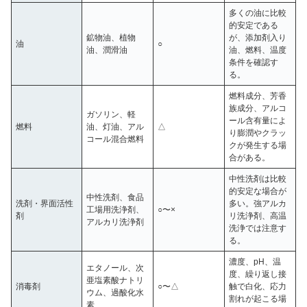
多くの油に比較
的安定である
鉱物油、植物
が、添加剤入り
油
○
油、潤滑油
油、燃料、温度
条件を確認す
る。
燃料成分、芳香
族成分、アルコ
ガソリン、軽
ール含有量によ
燃料
油、灯油、アル
△
り膨潤やクラッ
コール混合燃料
クが発生する場
合がある。
中性洗剤は比較
的安定な場合が
中性洗剤、食品
洗剤・界面活性
多い。強アルカ
工場用洗浄剤、
○〜×
剤
リ洗浄剤、高温
アルカリ洗浄剤
洗浄では注意す
る。
濃度、pH、温
エタノール、次
度、繰り返し接
亜塩素酸ナトリ
消毒剤
○〜△
触で白化、応力
ウム、過酸化水
割れが起こる場
素