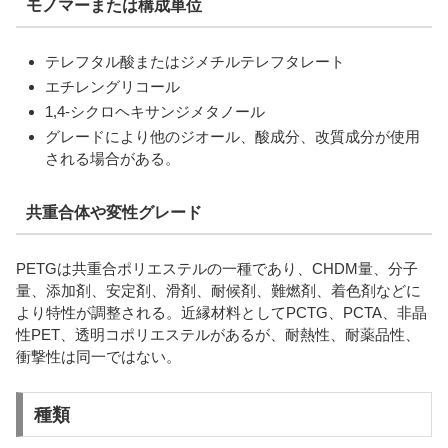
モノマーまたは構成単位
テレフタル酸またはジメチルテレフタレート
エチレングリコール
1,4-シクロヘキサンジメタノール
グレードにより他のジオール、酸成分、改質成分が使用
される場合がある。
共重合体や変性グレード
PETGは共重合ポリエステルの一種であり、CHDM量、分子
量、添加剤、安定剤、滑剤、耐候剤、難燃剤、着色剤などに
より特性が調整される。近縁材料としてPCTG、PCTA、非晶
性PET、透明コポリエステルがあるが、耐熱性、耐薬品性、
衝撃性は同一ではない。
種類