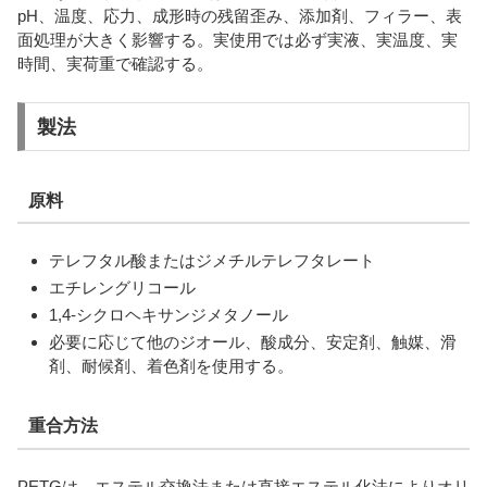
pH、温度、応力、成形時の残留歪み、添加剤、フィラー、表
面処理が大きく影響する。実使用では必ず実液、実温度、実
時間、実荷重で確認する。
製法
原料
テレフタル酸またはジメチルテレフタレート
エチレングリコール
1,4-シクロヘキサンジメタノール
必要に応じて他のジオール、酸成分、安定剤、触媒、滑
剤、耐候剤、着色剤を使用する。
重合方法
PETGは、エステル交換法または直接エステル化法によりオリ