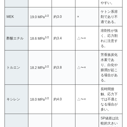
やすい。
ケトン系溶
1/2
MEK
約3.0
×
剤であり不
19.0 MPa
適である。
溶剤性が強
く、応力割
1/2
酢酸エチル
約3.4
△〜×
18.6 MPa
れに注意す
る。
芳香族炭化
水素であ
り、白化や
1/2
トルエン
約3.8
△〜×
18.2 MPa
膨潤が起こ
る場合があ
る。
長時間接
触、応力下
1/2
キシレン
約4.0
△〜×
では不適と
18.0 MPa
なる場合が
多い。
SP値差は比
較的大きい