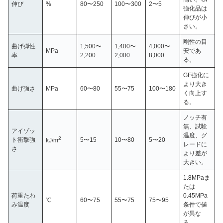
伸び
%
80〜250
100〜300
2〜5
強化品は
伸びが小
さい。
剛性の目
曲げ弾性
1,500〜
1,400〜
4,000〜
MPa
安であ
率
2,200
2,000
8,000
る。
GF強化に
より大き
曲げ強さ
MPa
60〜80
55〜75
100〜180
く向上す
る。
ノッチ有
無、試験
アイゾッ
温度、グ
2
ト衝撃強
5〜15
10〜80
5〜20
kJ/m
レードに
さ
より差が
大きい。
1.8MPaま
たは
荷重たわ
0.45MPa
℃
60〜75
55〜75
75〜95
み温度
条件で値
が異な
る。