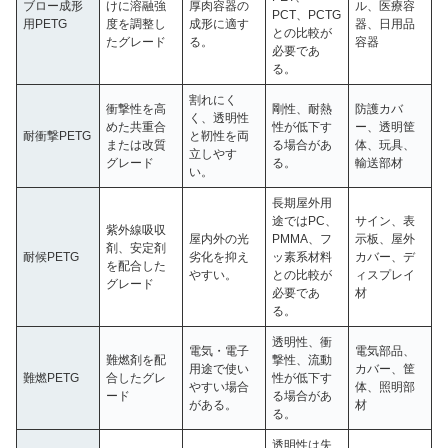
ブロー成形
けに溶融強
厚肉容器の
ル、医療容
PCT、PCTG
用PETG
度を調整し
成形に適す
器、日用品
との比較が
たグレード
る。
容器
必要であ
る。
割れにく
衝撃性を高
剛性、耐熱
防護カバ
く、透明性
めた共重合
性が低下す
ー、透明筐
耐衝撃PETG
と靭性を両
または改質
る場合があ
体、玩具、
立しやす
グレード
る。
輸送部材
い。
長期屋外用
途ではPC、
サイン、表
紫外線吸収
屋内外の光
PMMA、フ
示板、屋外
剤、安定剤
耐候PETG
劣化を抑え
ッ素系材料
カバー、デ
を配合した
やすい。
との比較が
ィスプレイ
グレード
必要であ
材
る。
透明性、衝
電気・電子
電気部品、
難燃剤を配
撃性、流動
用途で使い
カバー、筐
難燃PETG
合したグレ
性が低下す
やすい場合
体、照明部
ード
る場合があ
がある。
材
る。
透明性は失