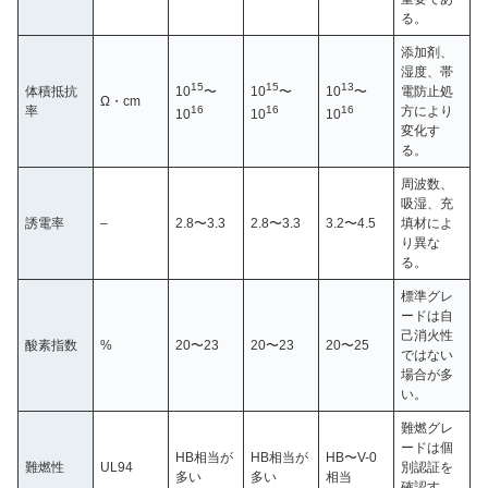
る。
添加剤、
湿度、帯
15
15
13
体積抵抗
10
〜
10
〜
10
〜
電防止処
Ω・cm
率
16
16
16
方により
10
10
10
変化す
る。
周波数、
吸湿、充
誘電率
–
2.8〜3.3
2.8〜3.3
3.2〜4.5
填材によ
り異な
る。
標準グレ
ードは自
己消火性
酸素指数
%
20〜23
20〜23
20〜25
ではない
場合が多
い。
難燃グレ
ードは個
HB相当が
HB相当が
HB〜V-0
難燃性
UL94
別認証を
多い
多い
相当
確認す