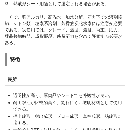
料、熱成形シート用途として選定される場合がある。
一方で、強アルカリ、高温水、加水分解、応力下での溶剤接
触、ケトン類、塩素系溶剤、芳香族炭化水素には注意が必要
である。実使用では、グレード、温度、濃度、荷重、応力、
薬品接触時間、成形履歴、残留応力を含めて評価する必要が
ある。
特徴
長所
透明性が高く、厚肉品やシートでも外観性が良い。
耐衝撃性が比較的高く、割れにくい透明材料として使用
できる。
押出成形、射出成形、ブロー成形、真空成形、熱成形に
適する。
一般的なPETより結晶化しにくく、透明成形品を得やす