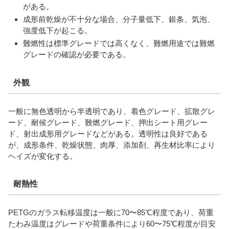
がある。
成形前乾燥が不十分な場合、分子量低下、銀条、気泡、
強度低下が起こる。
難燃性は標準グレードでは高くなく、難燃用途では難燃
グレードの確認が必要である。
外観
一般に無色透明から半透明であり、着色グレード、拡散グレ
ード、耐候グレード、難燃グレード、押出シート用グレー
ド、射出成形用グレードなどがある。透明性は良好である
が、成形条件、乾燥状態、肉厚、添加剤、再生材比率により
ヘイズが変化する。
耐熱性
PETGのガラス転移温度は一般に70〜85℃程度であり、荷重
たわみ温度はグレードや荷重条件により60〜75℃程度が目安