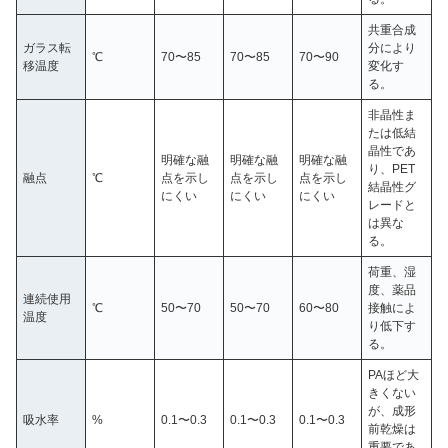
共重合成
ガラス転
分により
℃
70〜85
70〜85
70〜90
移温度
変化す
る。
非晶性ま
たは低結
晶性であ
明確な融
明確な融
明確な融
り、PET
融点
℃
点を示し
点を示し
点を示し
結晶性グ
にくい
にくい
にくい
レードと
は異な
る。
荷重、湿
度、薬品
連続使用
℃
50〜70
50〜70
60〜80
接触によ
温度
り低下す
る。
PAほど大
きくない
が、成形
吸水率
%
0.1〜0.3
0.1〜0.3
0.1〜0.3
前乾燥は
重要であ