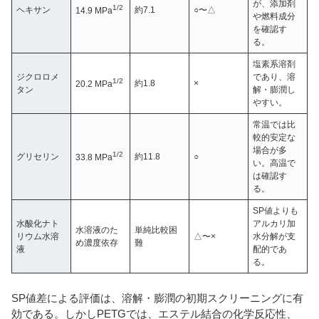
が、添加剤
1/2
ヘキサン
約7.1
○〜△
14.9 MPa
や燃料成分
を確認す
る。
塩素系溶剤
ジクロロメ
であり、溶
1/2
約1.8
×
20.2 MPa
タン
解・膨潤し
やすい。
常温では比
較的安定な
場合が多
1/2
グリセリン
約11.8
○
33.8 MPa
い。高温で
は確認す
る。
SP値よりも
水酸化ナト
アルカリ加
水溶液のた
単純比較困
リウム水溶
△〜×
水分解が支
め濃度依存
難
液
配的であ
る。
SP値差による評価は、溶解・膨潤の初期スクリーニングに有
効である。しかしPETGでは、エステル結合の化学反応性、