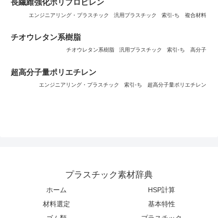
長繊維強化ポリプロピレン
エンジニアリング・プラスチック
汎用プラスチック
索引-ち
複合材料
チオウレタン系樹脂
チオウレタン系樹脂
汎用プラスチック
索引-ち
高分子
超高分子量ポリエチレン
エンジニアリング・プラスチック
索引-ち
超高分子量ポリエチレン
プラスチック素材辞典
ホーム
HSP計算
材料選定
基本特性
ゴム類
プラスチック