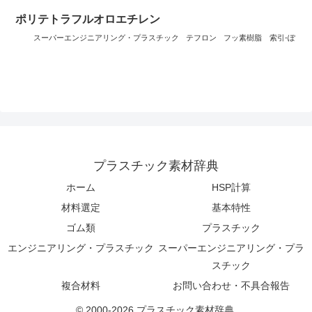
ポリテトラフルオロエチレン
スーパーエンジニアリング・プラスチック
テフロン
フッ素樹脂
索引-ぽ
プラスチック素材辞典
ホーム
HSP計算
材料選定
基本特性
ゴム類
プラスチック
エンジニアリング・プラスチック
スーパーエンジニアリング・プラ
スチック
複合材料
お問い合わせ・不具合報告
© 2000-2026 プラスチック素材辞典.