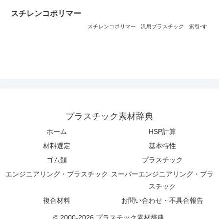
スチレンコポリマー
スチレンコポリマー
汎用プラスチック
索引-す
プラスチック素材辞典
ホーム
HSP計算
材料選定
基本特性
ゴム類
プラスチック
エンジニアリング・プラスチック
スーパーエンジニアリング・プラ
スチック
複合材料
お問い合わせ・不具合報告
© 2000-2026 プラスチック素材辞典.