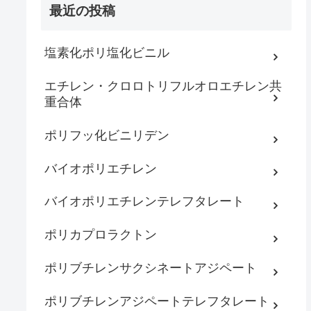
最近の投稿
塩素化ポリ塩化ビニル
エチレン・クロロトリフルオロエチレン共
重合体
ポリフッ化ビニリデン
バイオポリエチレン
バイオポリエチレンテレフタレート
ポリカプロラクトン
ポリブチレンサクシネートアジペート
ポリブチレンアジペートテレフタレート