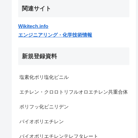
関連サイト
Wikitech.info
エンジニアリング・化学技術情報
新規登録資料
塩素化ポリ塩化ビニル
エチレン・クロロトリフルオロエチレン共重合体
ポリフッ化ビニリデン
バイオポリエチレン
バイオポリエチレンテレフタレート