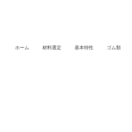
ホーム
材料選定
基本特性
ゴム類