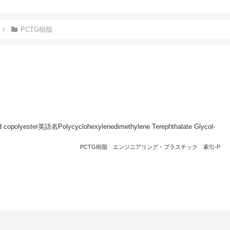
PCTG樹脂
ster英語名Polycyclohexylenedimethylene Terephthalate Glycol-
PCTG樹脂
エンジニアリング・プラスチック
索引-P