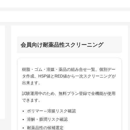
会員向け耐薬品性スクリーニング
樹脂・ゴム・溶媒・薬品の組み合せ一覧、個別デー
タ作成、HSP値とRED値から一次スクリーニングが
出来ます。
試験運用中のため、無料プラン登録で全機能が使用
できます。
ポリマー⇔溶媒リスク確認
溶解・膨潤リスク確認
耐薬品性の候補選定