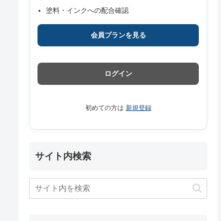
塗料・インクへの配合確認
会員プランを見る
ログイン
初めての方は
新規登録
サイト内検索