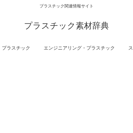
プラスチック関連情報サイト
プラスチック素材辞典
プラスチック
エンジニアリング・プラスチック
ス