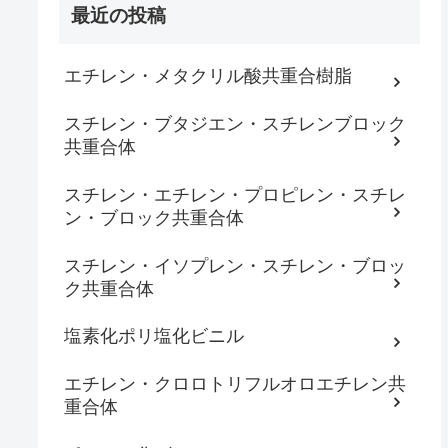
最近の投稿
エチレン・メタクリル酸共重合樹脂
スチレン・ブタジエン・スチレンブロック
共重合体
スチレン・エチレン・プロピレン・スチレ
ン・ブロック共重合体
スチレン・イソプレン・スチレン・ブロッ
ク共重合体
塩素化ポリ塩化ビニル
エチレン・クロロトリフルオロエチレン共
重合体