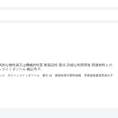
代表的な物性値又は機械的性質 耐薬品性 製法 詳細な利用用途 関連材料との
イミダゾール 略記号 P...
ック
ポリベンズイミダゾール
索引-ぽ
耐熱性熱可塑性樹脂
芳香族複素環系高分子