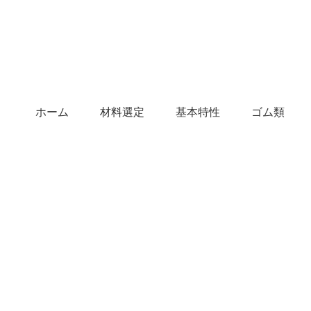
ホーム
材料選定
基本特性
ゴム類