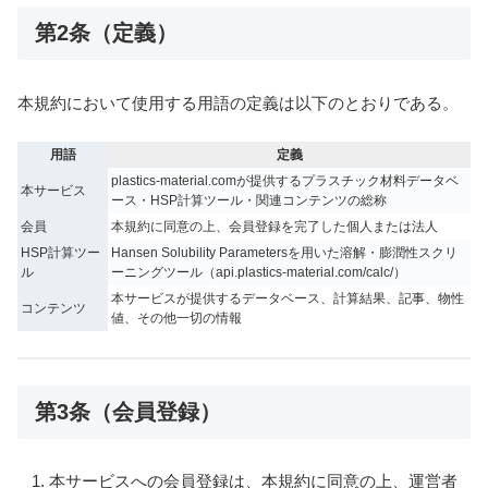
第2条（定義）
本規約において使用する用語の定義は以下のとおりである。
用語
定義
plastics-material.comが提供するプラスチック材料データベ
本サービス
ース・HSP計算ツール・関連コンテンツの総称
会員
本規約に同意の上、会員登録を完了した個人または法人
HSP計算ツー
Hansen Solubility Parametersを用いた溶解・膨潤性スクリ
ル
ーニングツール（api.plastics-material.com/calc/）
本サービスが提供するデータベース、計算結果、記事、物性
コンテンツ
値、その他一切の情報
第3条（会員登録）
本サービスへの会員登録は、本規約に同意の上、運営者