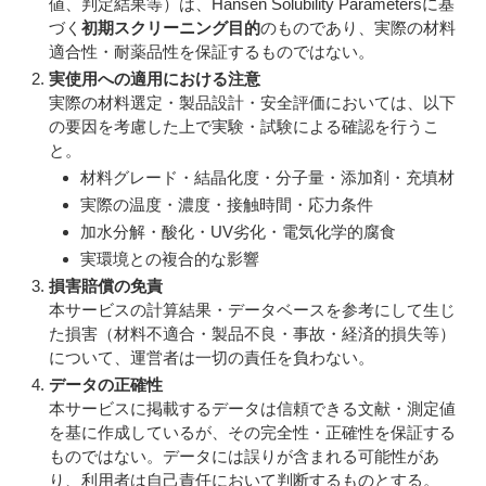
値、判定結果等）は、Hansen Solubility Parametersに基
づく
初期スクリーニング目的
のものであり、実際の材料
適合性・耐薬品性を保証するものではない。
実使用への適用における注意
実際の材料選定・製品設計・安全評価においては、以下
の要因を考慮した上で実験・試験による確認を行うこ
と。
材料グレード・結晶化度・分子量・添加剤・充填材
実際の温度・濃度・接触時間・応力条件
加水分解・酸化・UV劣化・電気化学的腐食
実環境との複合的な影響
損害賠償の免責
本サービスの計算結果・データベースを参考にして生じ
た損害（材料不適合・製品不良・事故・経済的損失等）
について、運営者は一切の責任を負わない。
データの正確性
本サービスに掲載するデータは信頼できる文献・測定値
を基に作成しているが、その完全性・正確性を保証する
ものではない。データには誤りが含まれる可能性があ
り、利用者は自己責任において判断するものとする。